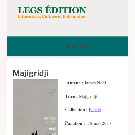
Aller
au
contenu
LEGS ÉDITION
MENU
Majigridji
Auteur :
James Noël
Titre :
Majigridji
Collection :
Poésie
Parution :
18 mai 2017