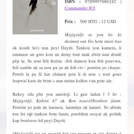
ISBN :
9789997086242 |
Commander ICI
Prix :
500 HTG ; 12 USD
Majigridji
se yon liv ki
desinen san fòs kote mezi tras
ak koulè lavi nan peyi Dayiti. Tankou yon kamera, li
ranmase an gwo kou an detay tout mak dwèt nan doulè
pèp la. Se tout foli lèzòm –foli damou kou foli pouvwa,
foli sanble ak sa nou pa ye ak foli viv– powèm yo charye.
Powèt la pa fè kat chimen pou li di nou « tout gous
lespwa/ kase de bout » nan mitan kalfou van pote ale.
Rekey sila plis yon antoloji. Li gen ladan l 3 liv :
Majigridji
,
Kabòn 47
ak
Bon nouvèl/bonbon fanm
.
Powèm yo pale de lanmou, lanmitye ak lanmò. Yo abòde
tou lòt sijè tankou bote fanm, pwoblèm sosyal ak politik
kap boulvese bil peyi Dayiti.
[
Majigridji
est un recueil fait sur mesure et qui donne à