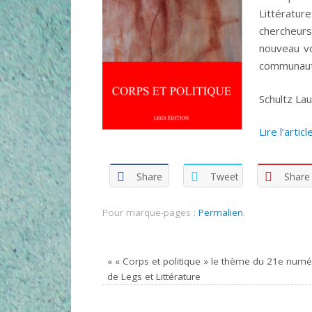
Littératur
chercheur
nouveau vo
communauté
Schultz Lau
Lire l’arti
Share
Tweet
Share
Pour marque-pages :
Permalien
.
«
« Corps et politique » le thème du 21e num
de Legs et Littérature