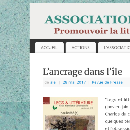
ACCUEIL
ACTIONS
L’ASSOCIATI
L’ancrage dans l’île
de
alel
|
28 mai 2017
|
Revue de Presse
“Legs et li
(janvier-ju
Charles du 
quelques té
et l’obsessi