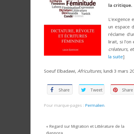
la critique.
L’exigence 
un espace d
réclame d’un
lirait, si l’
créateurs, e
la suite
]
Soeuf Elbadawi,
Africultures,
lundi 3 mars 2
Share
Tweet
Share
Pour marque-pages :
Permalien
.
«
Regard sur Migration et Littérature de la
diaspora