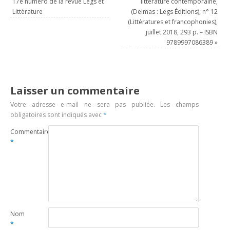
17e numéro de la revue Legs et
littérature contemporaine,
Littérature
(Delmas : Legs Éditions), n° 12
(Littératures et francophonies),
juillet 2018, 293 p. – ISBN
9789997086389
»
Laisser un commentaire
Votre adresse e-mail ne sera pas publiée.
Les champs
obligatoires sont indiqués avec
*
Commentaire
*
Nom
*