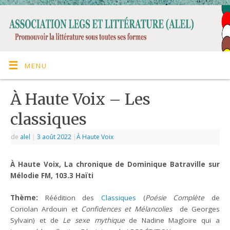
MENU
À Haute Voix – Les
classiques
de
alel
|
3 août 2022
|
À Haute Voix
À Haute Voix, La chronique de Dominique Batraville sur
Mélodie FM, 103.3 Haïti
Th
è
me:
Réédition des
Classiques
(
Poésie Complète
de
Coriolan Ardouin et
Confidences et Mélancolies
de Georges
Sylvain) et de
Le sexe mythique
de Nadine Magloire qui a