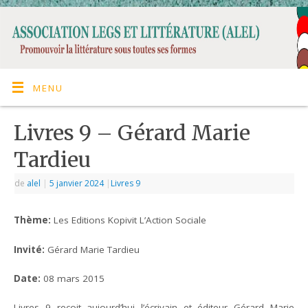
MENU
Livres 9 – Gérard Marie
Tardieu
de
alel
|
5 janvier 2024
|
Livres 9
Th
è
me:
Les Editions Kopivit L’Action Sociale
Invité:
Gérard Marie Tardieu
Date:
08 mars 2015
Livres 9 reçoit aujourd’hui l’écrivain et éditeur Gérard Marie