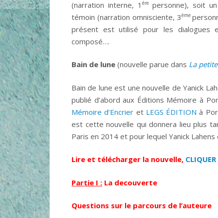
ére
(narration interne, 1
personne), soit un
ème
témoin (narration omnisciente, 3
personn
présent est utilisé pour les dialogues e
composé….
Bain de lune
(nouvelle parue dans
La petit
Bain de lune est une nouvelle de Yanick Lah
publié d’abord aux Éditions Mémoire à Por
Mémoire d’Encrier
et
LEGS ÉDITION
à Port
est cette nouvelle qui donnera lieu plus
Paris en 2014 et pour lequel Yanick Lahens o
Lire et télécharger la nouvelle,
CLIQUER 
Partie I :
La
decouverte
Questions sur le parcours de l’auteure