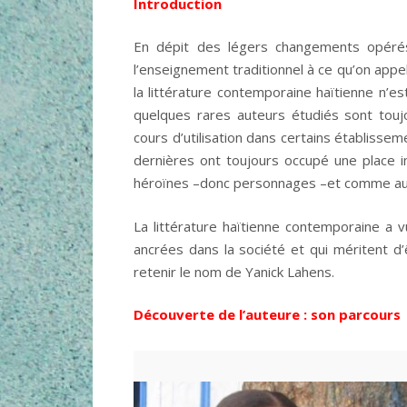
Introduction
En dépit des légers changements opérés
l’enseignement traditionnel à ce qu’on appe
la littérature contemporaine haïtienne n’
quelques rares auteurs étudiés sont tou
cours d’utilisation dans certains établissem
dernières ont toujours occupé une place im
héroïnes –donc personnages –et comme au
La littérature haïtienne contemporaine a
ancrées dans la société et qui méritent d’
retenir le nom de Yanick Lahens.
Découverte de l’auteure : son parcours