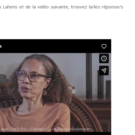
k Lahens et de la
vidéo
suivante, trouvez la/les réponse/s