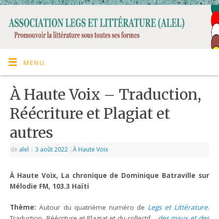
MENU
À Haute Voix – Traduction,
Réécriture et Plagiat et
autres
de
alel
|
3 août 2022
|
À Haute Voix
À Haute Voix, La chronique de Dominique Batraville sur
Mélodie FM, 103.3 Haïti
Th
è
me:
Autour du quatrième numéro de
Legs et Littérature
.
Traduction, Réécriture et Plagiat et du collectif
…des maux et des