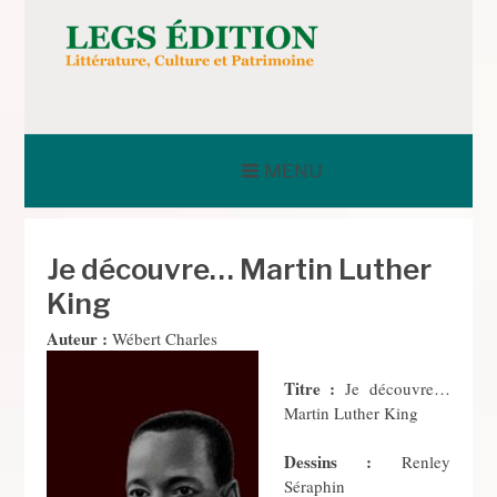
Aller
au
contenu
LEGS ÉDITION
MENU
Je découvre… Martin Luther
King
Auteur :
Wébert Charles
Titre :
Je découvre…
Martin Luther King
Dessins :
Renley
Séraphin