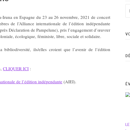
Re
po
a-Iruna en Espagne du 23 au 26 novembre, 2021 de concert
:
mbres de l’Alliance internationale de l’édition indépendante
-après Déclaration de Pampelune), pris l’engagement d’œuvrer
V
niale, écologique, féministe, libre, sociale et solidaire.
 bibliodiversité, ils/elles croient que l’avenir de l’édition
D
n,
CLIQUER ICI
:
nationale de l’édition indépendante
(AIEI).
É
LE