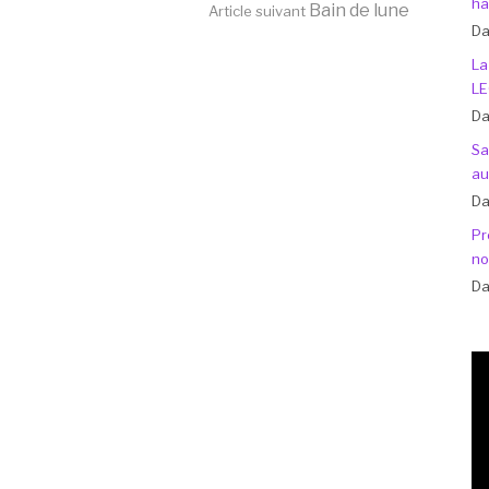
ha
Bain de lune
Article suivant
Da
La
LE
Da
Sa
au
Da
Pr
no
Da