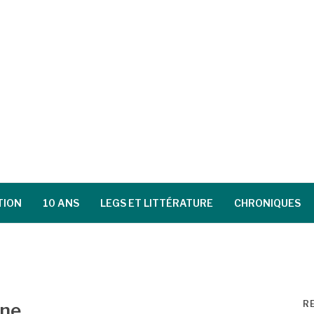
TION
10 ANS
LEGS ET LITTÉRATURE
CHRONIQUES
R
une