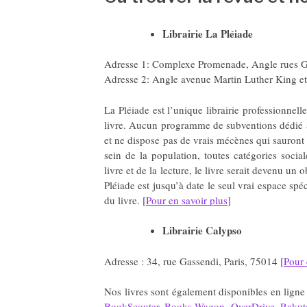
Librairie La Pléiade
Adresse 1: Complexe Promenade, Angle rues Gré
Adresse 2: Angle avenue Martin Luther King et 
La Pléiade est l’unique librairie professionnelle
livre. Aucun programme de subventions dédié à l’
et ne dispose pas de vrais mécènes qui sauront ai
sein de la population, toutes catégories socia
livre et de la lecture, le livre serait devenu un
Pléiade est jusqu’à date le seul vrai espace spé
du livre. [
Pour en savoir plus
]
Librairie Calypso
Adresse : 34, rue Gassendi, Paris, 75014 [
Pour 
Nos livres sont également disponibles en ligne 
BookScouter
,
Books Wagon
,
OverDrive
,
Rakut