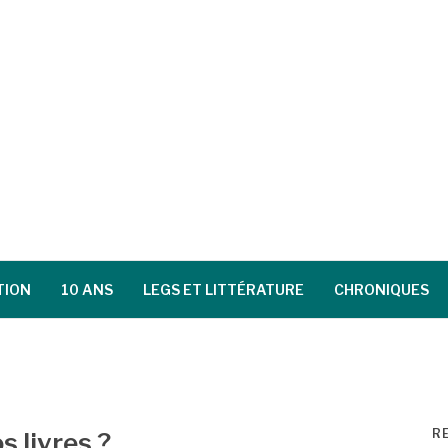
TION
10 ANS
LEGS ET LITTÉRATURE
CHRONIQUES
R
s livres ?