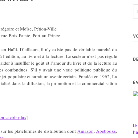
Re
po
:
goire et Moïse, Pétion-Ville
rue Bois-Patate, Port-au-Prince
V
 en Haïti. D’ailleurs, il n’y existe pas de véritable marché du
édition, au livre et à la lecture. Le secteur n’est pas régulé
D
der à insuffler le goût et l’amour du livre et de la lecture au
les confondues. S’il y avait une vraie politique publique du
 objet populaire et aurait un avenir certain. Fondée en 1962, La
cialisé dans la diffusion, la promotion et la commercialisation
É
en savoir plus
]
LE
sur les plateformes de distribution dont
Amazon
,
Abebooks
,
ha
en
.