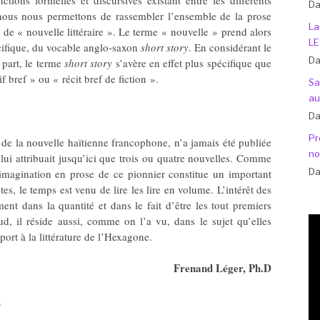
Da
, nous nous permettons de rassembler l’ensemble de la prose
La
de « nouvelle littéraire ». Le terme « nouvelle » prend alors
LE
cifique, du vocable anglo-saxon
short story
. En considérant le
Da
 part, le terme
short story
s’avère en effet plus spécifique que
f bref » ou « récit bref de fiction ».
Sa
au
Da
Pr
e de la nouvelle haïtienne francophone, n’a jamais été publiée
no
ui attribuait jusqu’ici que trois ou quatre nouvelles. Comme
Da
imagination en prose de ce pionnier constitue un important
s, le temps est venu de lire les lire en volume. L’intérêt des
nt dans la quantité et dans le fait d’être les tout premiers
ud, il réside aussi, comme on l’a vu, dans le sujet qu’elles
port à la littérature de l’Hexagone.
Frenand Léger, Ph.D
I