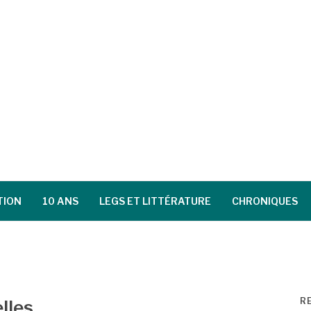
TION
10 ANS
LEGS ET LITTÉRATURE
CHRONIQUES
R
lles