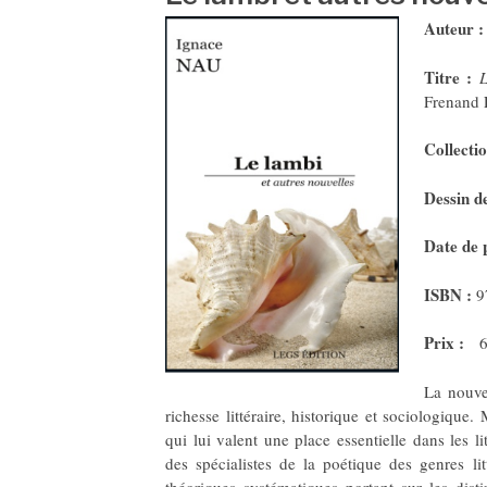
Auteur 
Titre :
L
Frenand 
Collectio
Dessin d
Date de 
ISBN :
9
Prix :
6
La nouve
richesse littéraire, historique et sociologique.
qui lui valent une place essentielle dans les li
des spécialistes de la poétique des genres li
théoriques systématiques portant sur les distin