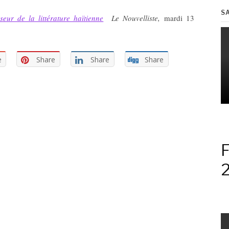
S
ur de la littérature haïtienne
Le Nouvelliste,
mardi 13
e
Share
Share
Share
F