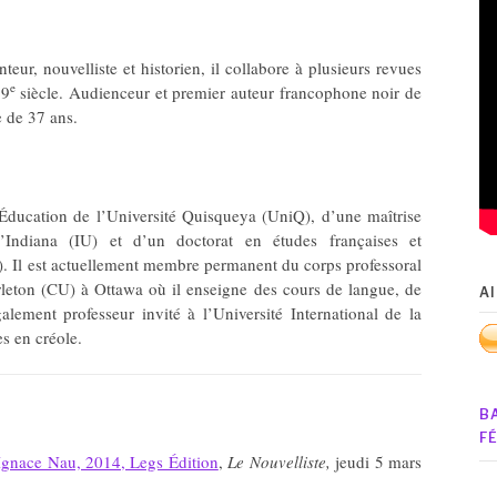
eur, nouvelliste et historien, il collabore à plusieurs revues
e
19
siècle. Audienceur et premier auteur francophone noir de
e de 37 ans.
Éducation de l’Université Quisqueya (UniQ), d’une maîtrise
d’Indiana (IU) et d’un doctorat en études françaises et
). Il est actuellement membre permanent du corps professoral
rleton (CU) à Ottawa où il enseigne des cours de langue, de
A
également professeur invité à l’Université International de la
es en créole.
B
F
 Ignace Nau, 2014, Legs Édition
,
Le Nouvelliste,
jeudi 5 mars