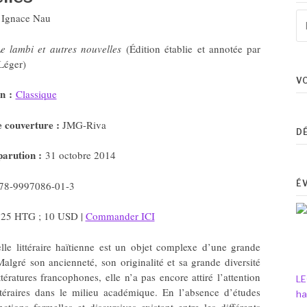
Re
:
Ignace Nau
po
:
e lambi et autres nouvelles
(Édition établie et annotée par
Léger)
V
n :
Classique
e couverture :
JMG-Riva
D
parution :
31 octobre 2014
É
78-9997086-01-3
25 HTG ; 10 USD |
Commander ICI
lle littéraire haïtienne est un objet complexe d’une grande
 Malgré son ancienneté, son originalité et sa grande diversité
ttératures francophones, elle n’a pas encore attiré l’attention
LE
ttéraires dans le milieu académique. En l’absence d’études
ha
ctions formelles et discursives existant entre les différents