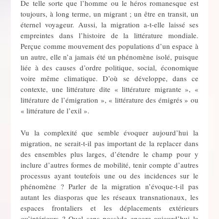
De telle sorte que l’homme ou le héros romanesque est
toujours, à long terme, un migrant ; un être en transit, un
éternel voyageur. Aussi, la migration a­-t­-elle laissé ses
empreintes dans l’his­toire de la littérature mondiale.
Perçue comme mouvement des populations d’un espace à
un autre, elle n’a jamais été un phénomène isolé, puisque
liée à des causes d’ordre politique, social, économique
voire même climatique. D’où se dévelop­pe, dans ce
contexte, une littérature dite « littérature migrante », «
littérature de l’émigration », « littérature des émigrés » ou
« littérature de l’exil ».
Vu la complexité que semble évoquer aujourd’hui la
migration, ne serait-t-il pas important de la replacer dans
des ensembles plus larges, d’étendre le champ pour y
inclure d’autres formes de mobilité, tenir compte d’autres
processus ayant toutefois une ou des incidences sur le
phénomène ? Parler de la migration n’évoque-t-il pas
autant les diasporas que les réseaux transnationaux, les
espaces frontaliers et les déplacements extérieurs
qu’intérieurs ? Quel sens possède encore aujourd’hui la