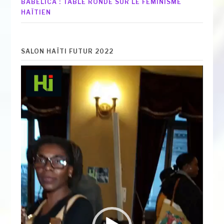
BABELICA : TABLE RONDE SUR LE FÉMINISME
HAÏTIEN
SALON HAÏTI FUTUR 2022
Lecteur
vidéo