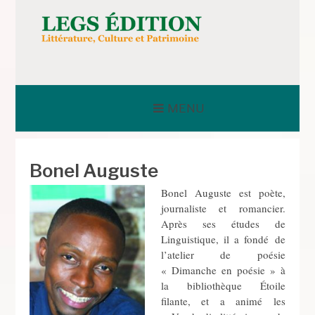
Aller
au
contenu
LEGS ÉDITION
MENU
Bonel Auguste
Bonel Auguste est poète,
journaliste et romancier.
Après ses études de
Linguistique, il a fondé de
l’atelier de poésie
« Dimanche en poésie » à
la bibliothèque Étoile
filante, et a animé les