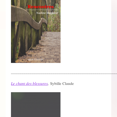
__________________________________________________
Le chant des blessures
,
Sybille Claude