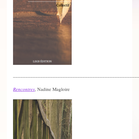
__________________________________________________
Rencontres
, Nadine Magloire