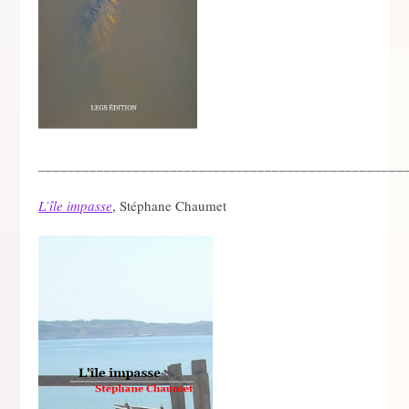
__________________________________________________
L’île impasse
, Stéphane Chaumet