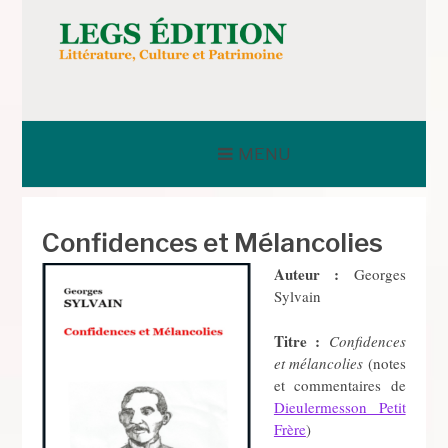
Aller
au
contenu
LEGS ÉDITION
MENU
Confidences et Mélancolies
Auteur :
Georges
Sylvain
Titre :
Confidences
et mélancolies
(notes
et commentaires de
Dieulermesson Petit
Frère
)