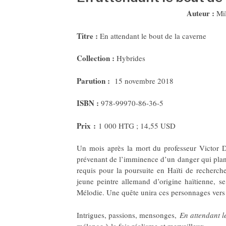
Auteur :
Mi
Titre :
En attendant le bout de la caverne
Collection :
Hybrides
Parution :
15 novembre 2018
ISBN :
978-99970-86-36-5
Prix :
1 000 HTG ; 14,55 USD
Un mois après la mort du professeur Victor De
prévenant de l’imminence d’un danger qui plane 
requis pour la poursuite en Haïti de recherch
jeune peintre allemand d’origine haïtienne, s
Mélodie. Une quête unira ces personnages vers
Intrigues, passions, mensonges,
En attendant l
mélange à la fois réalisme et merveilleux.