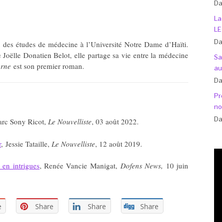
Da
La
LE
Da
t des études de médecine à l’Université Notre Dame d’Haïti.
Joëlle Donatien Belot, elle partage sa vie entre la médecine
Sa
erne
est son premier roman.
au
Da
Pr
no
Da
arc Sony Ricot,
Le Nouvelliste
, 03 août 2022.
r
, Jessie Tataille,
Le Nouvelliste
, 12 août 2019.
en intrigues
, Renée Vancie Manigat,
Dofens News,
10 juin
e
Share
Share
Share