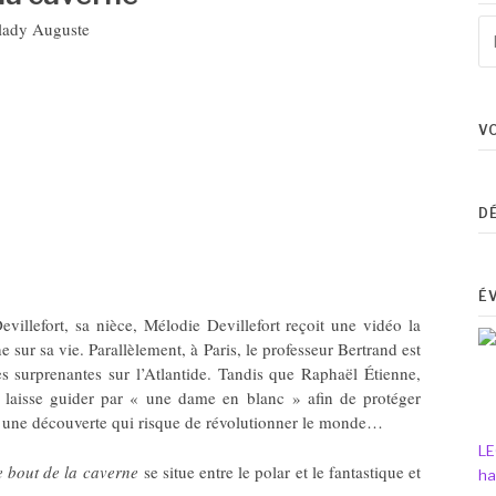
Re
lady Auguste
po
:
V
D
É
villefort, sa nièce, Mélodie Devillefort reçoit une vidéo la
sur sa vie. Parallèlement, à Paris, le professeur Bertrand est
es surprenantes sur l’Atlantide. Tandis que Raphaël Étienne,
e laisse guider par « une dame en blanc » afin de protéger
 une découverte qui risque de révolutionner le monde…
LE
e bout de la caverne
se situe entre le polar et le fantastique et
ha