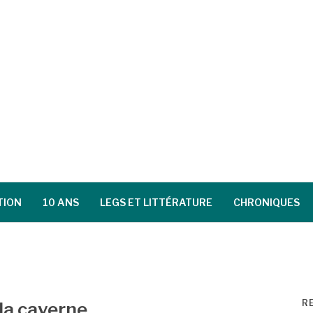
TION
10 ANS
LEGS ET LITTÉRATURE
CHRONIQUES
R
 la caverne