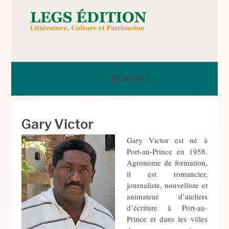
Aller
au
contenu
LEGS ÉDITION
MENU
Gary Victor
Gary Victor est né à
Port-au-Prince en 1958.
Agronome de formation,
il est romancier,
journaliste, nouvelliste et
animateur d’ateliers
d’écriture à Port-au-
Prince et dans les villes