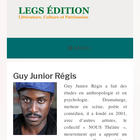
Aller
au
contenu
LEGS ÉDITION
MENU
Guy Junior Régis
Guy Junior Régis a fait des
études en anthropologie et en
psychologie. Dramaturge,
metteur en scène, poète et
comédien, il a fondé en 2001,
avec d’autres artistes, le
collectif « NOUS Théâtre »,
mouvement qui a apporté un