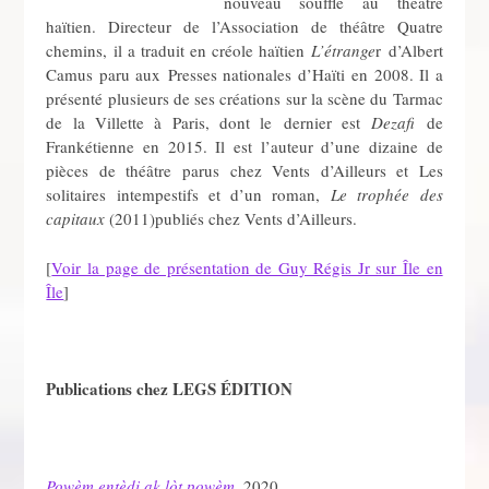
nouveau souffle au théâtre
haïtien. Directeur de l’Association de théâtre Quatre
chemins, il a traduit en créole haïtien
L’étrange
r d’Albert
Camus paru aux Presses nationales d’Haïti en 2008. Il a
présenté plusieurs de ses créations sur la scène du Tarmac
de la Villette à Paris, dont le dernier est
Dezafi
de
Frankétienne en 2015. Il est l’auteur d’une dizaine de
pièces de théâtre parus chez Vents d’Ailleurs et Les
solitaires intempestifs et d’un roman,
Le trophée des
capitaux
(2011)publiés chez Vents d’Ailleurs.
[
Voir la page de présentation de Guy Régis Jr sur Île en
Île
]
Publications chez LEGS ÉDITION
Powèm entèdi ak lòt powèm
,
2020