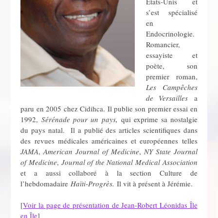
États-Unis et
s’est spécialisé
en
Endocrinologie.
Romancier,
essayiste et
poète, son
premier roman,
Les Campêches
de Versailles
a
paru en 2005 chez Cidihca. Il publie son premier essai en
1992,
Sérénade pour un pays,
qui exprime sa nostalgie
du pays natal. Il a publié des articles scientifiques dans
des revues médicales américaines et européennes telles
JAMA
,
American Journal of Medicine
,
NY State Journal
of Medicine
,
Journal of the National Medical Association
et a aussi collaboré à la section Culture de
l’hebdomadaire
Haïti-Progrès.
Il vit à présent à Jérémie.
[
Voir la page de présentation de Jean-Robert Léonidas Île
en Île
]