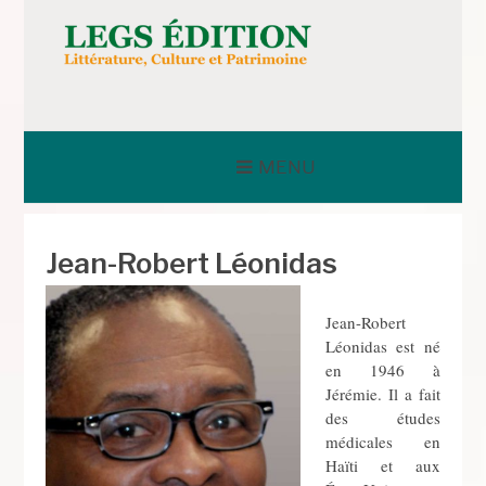
Aller
au
contenu
LEGS ÉDITION
MENU
Jean-Robert Léonidas
Jean-Robert
Léonidas est né
en 1946 à
Jérémie. Il a fait
des études
médicales en
Haïti et aux