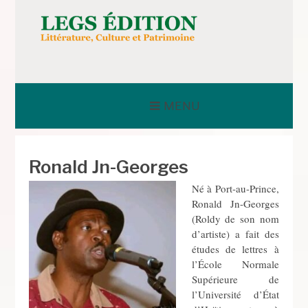
Aller
au
contenu
LEGS ÉDITION
MENU
Ronald Jn-Georges
Né à Port-au-Prince,
Ronald Jn-Georges
(Roldy de son nom
d’artiste) a fait des
études de lettres à
l’École Normale
Supérieure de
l’Université d’État