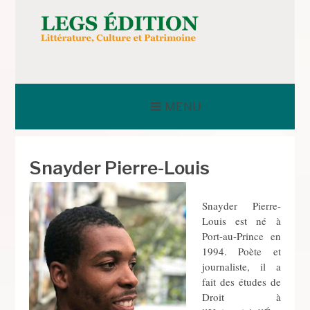
Aller
au
contenu
LEGS ÉDITION
MENU
Snayder Pierre-Louis
Snayder Pierre-
Louis est né à
Port-au-Prince en
1994. Poète et
journaliste, il a
fait des études de
Droit à