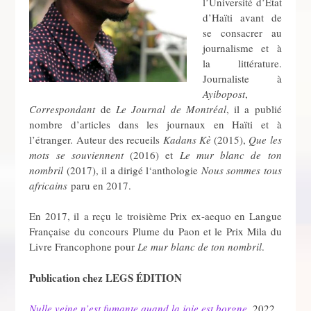
l’Université d’État
d’Haïti avant de
se consacrer au
journalisme et à
la littérature.
Journaliste à
Ayibopost
,
Correspondant
de
Le Journal de Montréal
, il a publié
nombre d’articles dans les journaux en Haïti et à
l’étranger. Auteur des recueils
Kadans Kè
(2015),
Que les
mots se souviennent
(2016) et
Le mur blanc de ton
nombril
(2017), il a dirigé l‘anthologie
Nous sommes tous
africains
paru en 2017.
En 2017, il a reçu le troisième Prix ex-aequo en Langue
Française du concours Plume du Paon et le Prix Mila du
Livre Francophone pour
Le mur blanc de ton nombril
.
Publication chez LEGS ÉDITION
Nulle veine n’est fumante quand la joie est borgne
,
2022.