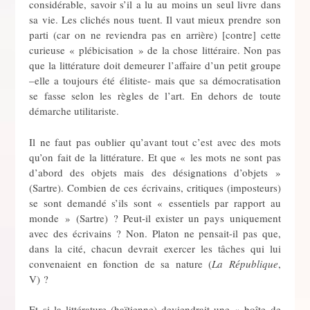
considérable, savoir s’il a lu au moins un seul livre dans
sa vie. Les clichés nous tuent. Il vaut mieux prendre son
parti (car on ne reviendra pas en arrière) [contre] cette
curieuse « plébicisation » de la chose littéraire. Non pas
que la littérature doit demeurer l’affaire d’un petit groupe
–elle a toujours été élitiste- mais que sa démocratisation
se fasse selon les règles de l’art. En dehors de toute
démarche utilitariste.
Il ne faut pas oublier qu’avant tout c’est avec des mots
qu’on fait de la littérature. Et que « les mots ne sont pas
d’abord des objets mais des désignations d’objets »
(Sartre). Combien de ces écrivains, critiques (imposteurs)
se sont demandé s’ils sont « essentiels par rapport au
monde » (Sartre) ? Peut-il exister un pays uniquement
avec des écrivains ? Non. Platon ne pensait-il pas que,
dans la cité, chacun devrait exercer les tâches qui lui
convenaient en fonction de sa nature (
La République
,
V) ?
Et si la littérature (haïtienne) deviendrait une « boîte de