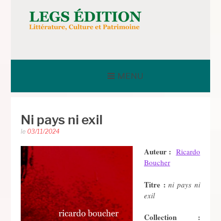
Aller
au
contenu
LEGS ÉDITION
MENU
Ni pays ni exil
le
03/11/2024
Auteur :
Ricardo
Boucher
Titre :
ni pays ni
exil
Collection :