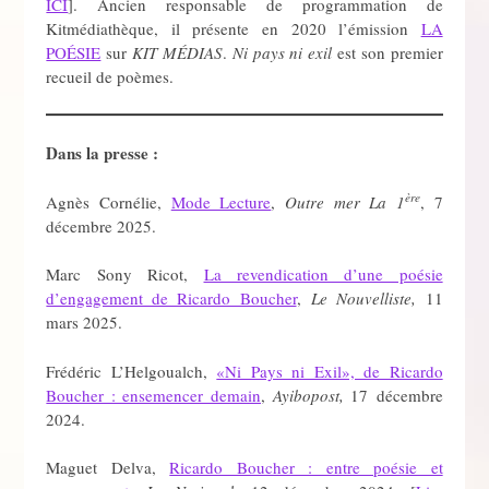
ICI
]. Ancien responsable de programmation de
Kitmédiathèque, il présente en 2020 l’émission
LA
POÉSIE
sur
KIT MÉDIAS
.
Ni pays ni exil
est son premier
recueil de poèmes.
Dans la presse :
ère
Agnès Cornélie,
Mode Lecture
,
Outre mer La 1
, 7
décembre 2025.
Marc Sony Ricot,
La revendication d’une poésie
d’engagement de Ricardo Boucher
,
Le Nouvelliste,
11
mars 2025.
Frédéric L’Helgoualch,
«Ni Pays ni Exil», de Ricardo
Boucher : ensemencer demain
,
Ayibopost,
17 décembre
2024.
Maguet Delva,
Ricardo Boucher : entre poésie et