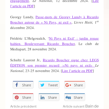
engagement
,
Le National,
12 décembre 2024. [
Lire
l’article en PDF
]
Georgy Lundy,
Passe-mots de Georgy Lundy à Ricardo
er
Boucher autour de « Ni Pays, ni exil »
,
Livres Haiti,
1
décembre 2024.
Frédéric L’Helgoualch, ‘
Ni Pays ni Exil’ : jardin rouge
haïtien. Bouleversant Ricardo Boucher
, Le club de
Mediapart, 28 novembre 2024.
Schultz Laurent Jr.,
Ricardo Boucher signe chez LEGS
ÉDITION son premier recueil :«Ni pays ni exil»
Le
National
, 23-25 novembre 2024. [
Lire l’article en PDF
]
Share
Tweet
Share
Share
Share
Share
Bain de
Article précédent
Article suivant