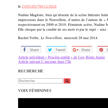
le
23/03/2017
06/12/2024
Nadine Magloire, bien qu’absente de la scène littéraire haït
impressions dans le Nouvelliste, d’autres de l’auteur de «
respectivement en 2009 et 2010. Féministe active, Nadine Ma
Elle choque par la crudité de ses mots et par le sujet – sexe 
Rachel Vorbe,
Le Nouvelliste,
mercredi 28 mai 2014.
Share
Tweet
Share
Lire
Article précédent
« Powèm entèdi » de Guy Régis Junior
Article suivant
L’ancrage dans l’île
la
suite
RECHERCHE
Recherche
pour
:
VOIX FÉMININES