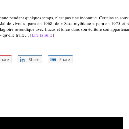
ienne pendant quelques temps, n’est pas une inconnue. Certains se souvien
 Mal de vivre », paru en 1968, de « Sexe mythique » paru en 1975 et r
gloire revendique avec fracas et force dans son écriture son appartenanc
– qu’elle traite… [
Lire la suite
]
Share
Share
Share