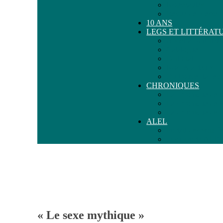
Nouveautés
Revue de presse
10 ANS
LEGS ET LITTÉRAT
Appel à contribut
Catalogue
Éditorial
Nos rédacteurs
Où trouver la rev
CHRONIQUES
La chronique de M
La chronique de 
La chronique de D
ALEL
Portail des voix f
Je supporte ALE
« Le sexe mythique »