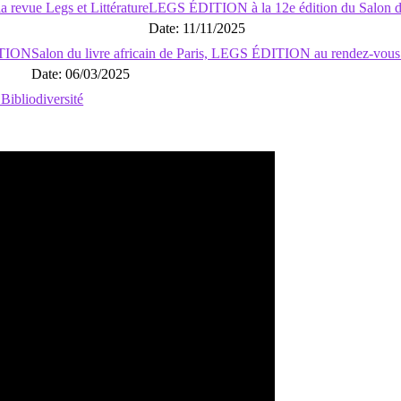
a revue Legs et Littérature
LEGS ÉDITION à la 12e édition du Salon du 
Date: 11/11/2025
ITION
Salon du livre africain de Paris, LEGS ÉDITION au rendez-vous
Date: 06/03/2025
Bibliodiversité