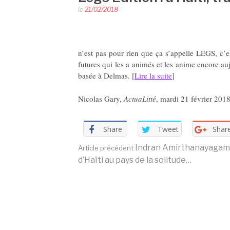
le
21/02/2018
n’est pas pour rien que ça s’appelle LEGS, c’e
futures qui les a animés et les anime encore a
basée à Delmas. [
Lire la suite
]
Nicolas Gary,
ActuaLitté
, mardi 21 février 201
Share
Tweet
Shar
Lire
Indran Amirthanayagam 
Article précédent
d’Haïti au pays de la solitude…
la
suite