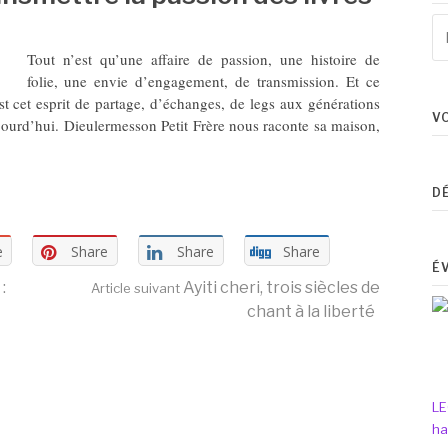
Re
po
Tout n’est qu’une affaire de passion, une histoire de
:
folie, une envie d’engagement, de transmission. Et ce
st cet esprit de partage, d’échanges, de legs aux générations
V
ujourd’hui. Dieulermesson Petit Frère nous raconte sa maison,
8
D
e
Share
Share
Share
É
:
Ayiti cheri, trois siècles de
Article suivant
chant à la liberté
LE
ha