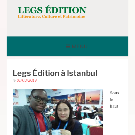
Aller
au
contenu
LEGS ÉDITION
MENU
Legs Édition à Istanbul
le
01/03/2019
Sous
le
haut