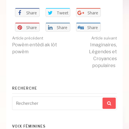
Share
Tweet
Share
Share
Share
Share
Lire
Article précédent
Article suivant
Powèm entèdi ak lòt
Imaginaires,
powèm
Légendes et
la
Croyances
populaires
suite
RECHERCHE
Recherche
pour
:
VOIX FÉMININES