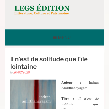
Aller
au
contenu
LEGS ÉDITION
MENU
Il n’est de solitude que l’île
lointaine
le
20/02/2020
Auteur :
Indran
Amirthanayagam
Titre :
Il n’est de
solitude que