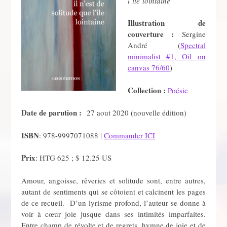
l’île lointaine
Illustration de
couverture :
Sergine
André (
Spectral
minimalist #1, Oil on
canvas 76/60
)
Collection :
Poésie
Date de parution :
27 aout 2020 (nouvelle édition)
ISBN
: 978-9997071088 |
Commander ICI
Prix
: HTG 625 ; $ 12.25 US
Amour, angoisse, rêveries et solitude sont, entre autres,
autant de sentiments qui se côtoient et calcinent les pages
de ce recueil. D’un lyrisme profond, l’auteur se donne à
voir à cœur joie jusque dans ses intimités imparfaites.
Entre champ de révolte et de regrets, hymne de joie et de