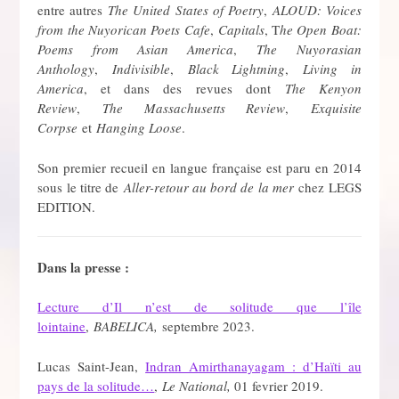
entre autres
The United States of Poetry
,
ALOUD: Voices
from the Nuyorican Poets Cafe
,
Capitals
, T
he Open Boat:
Poems from Asian America
,
The Nuyorasian
Anthology
,
Indivisible
,
Black Lightning
,
Living in
America
, et dans des revues dont
The Kenyon
Review
,
The Massachusetts Review
,
Exquisite
Corpse
et
Hanging Loose
.
Son premier recueil en langue française est paru en 2014
sous le titre de
Aller-retour au bord de la mer
chez LEGS
EDITION.
Dans la presse :
Lecture d’Il n’est de solitude que l’île
lointaine
,
BABELICA,
septembre 2023.
Lucas Saint-Jean,
Indran Amirthanayagam : d’Haïti au
pays de la solitude…
,
Le National,
01 fevrier 2019.