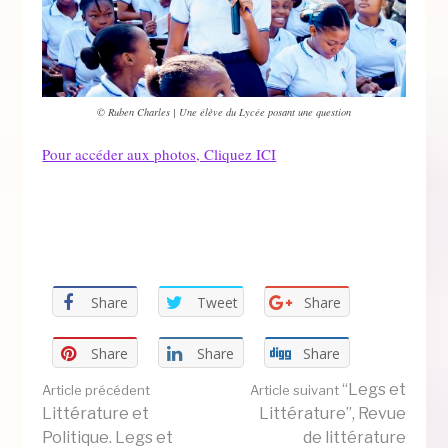
© Ruben Charles | Une élève du Lycée posant une question
Pour accéder aux photos, Cliquez ICI
Share
Tweet
Share
Share
Share
Share
Lire
“Legs et
Article précédent
Article suivant
Littérature et
Littérature”, Revue
Politique. Legs et
de littérature