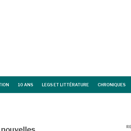
TION
10 ANS
LEGS ET LITTÉRATURE
CHRONIQUES
R
 nouvelles