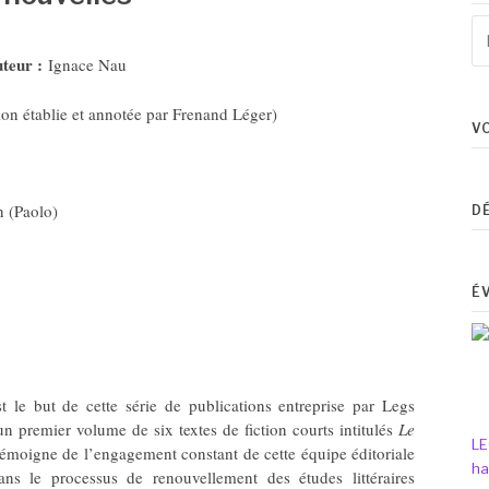
Re
po
teur :
Ignace Nau
:
ion établie et annotée par Frenand Léger)
V
 (Paolo)
D
É
st le but de cette série de publications entreprise par Legs
n premier volume de six textes de fiction courts intitulés
Le
LE
émoigne de l’engagement constant de cette équipe éditoriale
ha
ns le processus de renouvellement des études littéraires