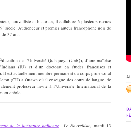
eur, nouvelliste et historien, il collabore à plusieurs revues
e
19
siècle. Audienceur et premier auteur francophone noir de
e de 37 ans.
Éducation de l’Université Quisqueya (UniQ), d’une maîtrise
d’Indiana (IU) et d’un doctorat en études françaises et
). Il est actuellement membre permanent du corps professoral
A
rleton (CU) à Ottawa où il enseigne des cours de langue, de
également professeur invité à l’Université International de la
es en créole.
B
F
ur de la littérature haïtienne
Le Nouvelliste,
mardi 13