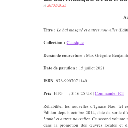
le
28/02/2021
Au
Titre :
Le bal masqué et autres nouvelles
(Édit
Collection :
Classique
Dessin de couverture :
Max Grégoire Benjamin
Date de parution :
15 juillet 2021
ISBN
: 978-9997071149
Prix
: HTG — ; $ 16.25 US |
Commander ICI
Réhabiliter les nouvelles d’Ignace Nau, tel e
Édition depuis octobre 2014, date de sortie d’u
Lambi et autres nouvelles
. Ce second volume t
dans la promotion des œuvres locales et da