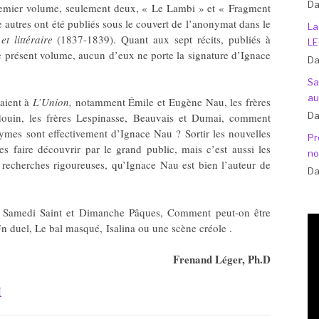
Da
premier volume, seulement deux, « Le Lambi » et « Fragment
e autres ont été publiés sous le couvert de l’anonymat dans le
La
t littéraire
(1837-1839). Quant aux sept récits, publiés à
LE
le présent volume, aucun d’eux ne porte la signature d’Ignace
Da
Sa
au
raient à
L’Union,
notamment Émile et Eugène Nau, les frères
Da
douin, les frères Lespinasse, Beauvais et Dumai, comment
mes sont effectivement d’Ignace Nau ? Sortir les nouvelles
Pr
 faire découvrir par le grand public, mais c’est aussi les
no
de recherches rigoureuses, qu’Ignace Nau est bien l’auteur de
Da
Le Samedi Saint et Dimanche Pâques, Comment peut-on être
Un duel, Le bal masqué, Isalina ou une scène créole .
Frenand Léger, Ph.D
I