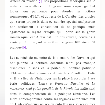
Auteur en relation
[5]
, ses propositions théoriques sur le
réalisme merveilleux et le genre romanesque gardent
toutes leur pertinence pour aborder les fictions
romanesques d’Haïti et du reste de la Caraïbe. Les articles
qui seront proposés dans ce numéro spécial analyseront
non seulement la constitution de sa poétique mais
également le regard critique qu’il porte sur le genre
romanesque, car Alexis est l’un des (rares?) écrivains à
avoir porté un regard réflexif sur le genre littéraire qu’il
pratique
[6]
.
Les activités de mémoire de la dictature des Duvalier qui
ont jalonné la dernière décennie n’ont pas manqué
d’indiquer le sens et la portée du combat politique
d’Alexis, combat commencé depuis la « Révolte de 1946
». Il y a lieu de s’interroger sur la place à accorder à ses
écrits politiques (
Lettre à François Duvalier
et
Le
marxisme, seul guide possible de la Révolution haïtienne
)
dans la compréhension de la poétique alexienne. Les
luttes contemporaines contre les régimes autoritaires tant
en Haïti qu’ailleurs ne pourraient-elles pas se ressourcer