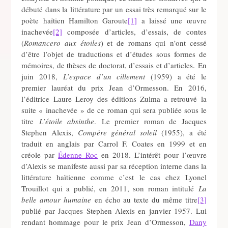
débuté dans la littérature par un essai très remarqué sur le
poète haïtien Hamilton Garoute
[1]
a laissé une œuvre
inachevée
[2]
composée d’articles, d’essais, de contes
(
Romancero aux étoiles
) et de romans qui n’ont cessé
d’être l’objet de traductions et d’études sous formes de
mémoires, de thèses de doctorat, d’essais et d’articles. En
juin 2018,
L’espace d’un cillement
(1959) a été le
premier lauréat du prix Jean d’Ormesson. En 2016,
l’éditrice Laure Leroy des éditions Zulma a retrouvé la
suite « inachevée » de ce roman qui sera publiée sous le
titre
L’étoile absinthe
. Le premier roman de Jacques
Stephen Alexis,
Compère général soleil
(1955), a été
traduit en anglais par Carrol F. Coates en 1999 et en
créole par
Édenne Roc
en 2018. L’intérêt pour l’œuvre
d’Alexis se manifeste aussi par sa réception interne dans la
littérature haïtienne comme c’est le cas chez Lyonel
Trouillot qui a publié, en 2011, son roman intitulé
La
belle amour humaine
en écho au texte du même titre
[3]
publié par Jacques Stephen Alexis en janvier 1957. Lui
rendant hommage pour le prix Jean d’Ormesson,
Dany