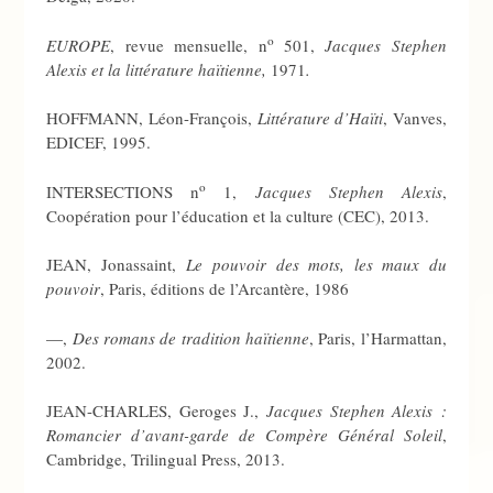
o
EUROPE
, revue mensuelle, n
501,
Jacques Stephen
Alexis et la littérature haïtienne,
1971
.
HOFFMANN, Léon-François,
Littérature d’Haïti
, Vanves,
EDICEF, 1995.
o
INTERSECTIONS n
1,
Jacques Stephen Alexis
,
Coopération pour l’éducation et la culture (CEC), 2013.
JEAN, Jonassaint,
Le pouvoir des mots, les maux du
pouvoir
, Paris, éditions de l’Arcantère, 1986
—,
Des romans de tradition haïtienne
, Paris, l’Harmattan,
2002.
JEAN-CHARLES, Geroges J.,
Jacques Stephen Alexis :
Romancier d’avant-garde de Compère Général Soleil
,
Cambridge, Trilingual Press, 2013.