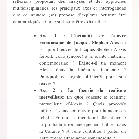
réflexions proposant des analyses et des approches
multidisciplinaires, les principaux axes et interrogations
que ce numéro (se) propose d’explorer peuvent être
communiqués comme suit, sans être exhaustifs :
Axe 1 :
L’actualité de l’œuvre
romanesque de Jacques Stephen Alexis
:
En quoi l’œuvre de Jacques Stephen Alexis
fait-elle écho (encore) à la réalité haïtienne
contemporaine ? Existe-t-il un moment
Alexis dans la littérature haïtienne ?
Pourquoi ce regain d’intérêt pour son
œuvre ?
Axe 2 :
La théorie du réalisme
merveilleux
: En quoi consiste le réalisme
merveilleux d’Alexis ? Quels procédés
utilise-t-il dans son œuvre pour la mettre en
relief ? En quoi sa théorie a-t-elle influencé
la production romanesque en Haïti et dans
la Caraïbe ? A-t-elle contribué à porter un
autre regard sur le genre romanesque ?