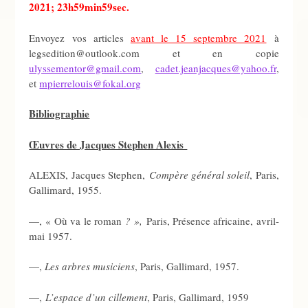
2021; 23h59min59sec.
Envoyez vos articles
avant le 15 septembre 2021
à
legsedition@outlook.com et en copie
ulyssementor@gmail.com
,
cadet.jeanjacques@yahoo.fr
,
et
mpierrelouis@fokal.org
Bibliographie
Œuvres de Jacques Stephen Alexis
ALEXIS, Jacques Stephen,
Compère général soleil
, Paris,
Gallimard, 1955.
—, « Où va le roman
? »,
Paris, Présence africaine, avril-
mai 1957.
—,
Les arbres musiciens
, Paris, Gallimard, 1957.
—,
L’espace d’un cillement
, Paris, Gallimard, 1959