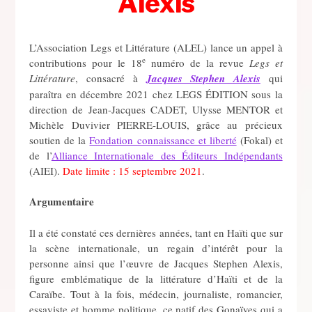
Alexis
L’Association Legs et Littérature (ALEL) lance un appel à
e
contributions pour le 18
numéro de la revue
Legs et
Littérature
, consacré à
Jacques Stephen Alexis
qui
paraîtra en décembre 2021 chez LEGS ÉDITION sous la
direction de Jean-Jacques CADET, Ulysse MENTOR et
Michèle Duvivier PIERRE-LOUIS, grâce au précieux
soutien de la
Fondation connaissance et liberté
(Fokal) et
de l’
Alliance Internationale des Éditeurs Indépendants
(AIEI).
Date limite : 15 septembre 2021
.
Argumentaire
Il a été constaté ces dernières années, tant en Haïti que sur
la scène internationale, un regain d’intérêt pour la
personne ainsi que l’œuvre de Jacques Stephen Alexis,
figure emblématique de la littérature d’Haïti et de la
Caraïbe. Tout à la fois, médecin, journaliste, romancier,
essayiste et homme politique, ce natif des Gonaïves qui a