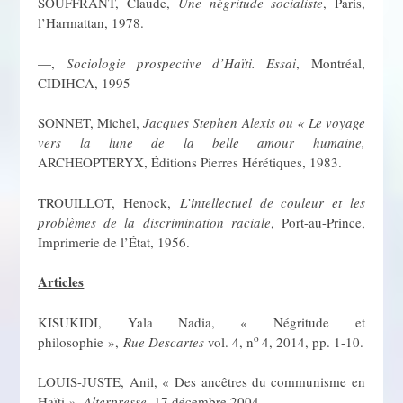
SOUFFRANT, Claude,
Une négritude socialiste
, Paris,
l’Harmattan, 1978.
—,
Sociologie prospective d’Haïti. Essai
, Montréal,
CIDIHCA, 1995
SONNET, Michel,
Jacques Stephen Alexis ou « Le voyage
vers la lune de la belle amour humaine,
ARCHEOPTERYX, Éditions Pierres Hérétiques, 1983.
TROUILLOT, Henock,
L’intellectuel de couleur et les
problèmes de la discrimination raciale
, Port-au-Prince,
Imprimerie de l’État, 1956.
Articles
KISUKIDI, Yala Nadia, « Négritude et
o
philosophie »,
Rue Descartes
vol. 4, n
4, 2014, pp. 1-10.
LOUIS-JUSTE, Anil, « Des ancêtres du communisme en
Haïti »,
Alterpresse
, 17 décembre 2004.