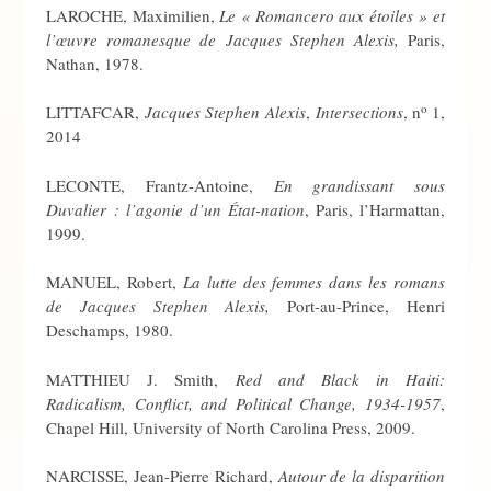
LAROCHE, Maximilien,
Le « Romancero aux étoiles » et
l’œuvre romanesque de Jacques Stephen Alexis,
Paris,
Nathan, 1978.
o
LITTAFCAR,
Jacques Stephen Alexis
,
Intersections
, n
1,
2014
LECONTE, Frantz-Antoine,
En grandissant sous
Duvalier : l’agonie d’un État-nation
, Paris, l’Harmattan,
1999.
MANUEL, Robert,
La lutte des femmes dans les romans
de Jacques Stephen Alexis,
Port-au-Prince, Henri
Deschamps, 1980.
MATTHIEU J. Smith,
Red and Black in Haiti:
Radicalism, Conflict, and Political Change, 1934-1957
,
Chapel Hill, University of North Carolina Press, 2009.
NARCISSE, Jean-Pierre Richard,
Autour de la disparition