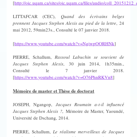
[
http://oic.uqam.ca/sites/oic.uqam.ca/files/audio/coll_20151212
LITTAFCAR (CEC),
Quand des écrivains belges
prennent Jacques Stephen Alexis au pied de la lettre
, 24
mai 2012, 59min23s., Consulté le 07 janvier 2018.
[
https://www.youtube.com/watch?v=NgiwpOORHNk
]
PIERRE, Schallum,
Rassoul Labuchin se souvient de
Jacques Stephen Alexis
, 30 juin 2014, 1h35min.,
Consulté le 7 janvier 2018.
[
https://www.youtube.com/watch?v=O76PhnRKVn8
]
Mémoire de master et Thèse de doctorat
JOSEPH, Ngangop,
Jacques Roumain a-t-il influencé
Jacques Stephen Alexis ?,
Mémoire de Master, Yaoundé,
Université de Dschang, 2014.
PIERRE, Schallum,
Le réalisme merveilleux de Jacques