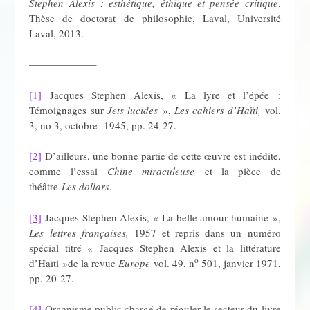
Stephen Alexis : esthétique, éthique et pensée critique
.
Thèse de doctorat de philosophie, Laval, Université
Laval, 2013.
——————–
[1]
Jacques Stephen Alexis, « La lyre et l’épée :
Témoignages sur
Jets lucides
»,
Les cahiers d’Haïti,
vol.
3, no 3, octobre
1945, pp. 24-27.
[2]
D’ailleurs, une bonne partie de cette œuvre est inédite,
comme l’essai
Chine miraculeuse
et la pièce de
théâtre
Les dollars
.
[3]
Jacques Stephen Alexis, « La belle amour humaine »,
Les lettres françaises,
1957 et repris dans un numéro
spécial titré « Jacques Stephen Alexis et la littérature
o
d’Haïti »de la revue
Europe
vol. 49, n
501, janvier 1971,
pp. 20-27.
[4]
Organisme public chargé de réguler le secteur du livre