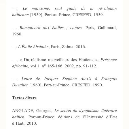
—,
Le marxisme, seul guide de la révolution
haïtienne
[1959], Port-au-Prince, CRESFED, 1959.
—, Romancero aux étoiles ; contes,
Paris, Gallimard,
1960.
—, L’Étoile Absinthe
, Paris, Zulma, 2016.
—, « Du réalisme merveilleux des Haïtiens
»
,
Présence
o
africaine,
vol 1, n
165-166, 2002, pp. 91-112.
—,
Lettre de Jacques Stephen Alexis à François
Duvalier
[1960], Port-au-Prince, CRESFED, 1990.
Textes divers
ANGLADE, Georges,
Le secret du dynamisme littéraire
haïtien
, Port-au-Prince, éditions de l’Université d’État
d’Haïti, 2010.