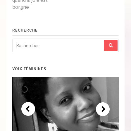
quand la joie est
la
borgne
suite
RECHERCHE
Recherche
pour
:
VOIX FÉMININES