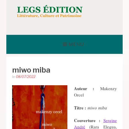
Aller
au
contenu
LEGS ÉDITION
MENU
miwo miba
le
08/07/2022
Auteur :
Makenzy
Orcel
Titre :
miwo miba
Couverture :
Sergine
André
(Rara Elegua,