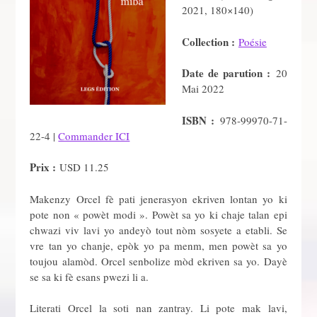
2021, 180×140)
Collection :
Poésie
Date de parution :
20
Mai 2022
ISBN :
978-99970-71-
22-4 |
Commander ICI
Prix :
USD 11.25
Makenzy Orcel fè pati jenerasyon ekriven lontan yo ki
pote non « powèt modi ». Powèt sa yo ki chaje talan epi
chwazi viv lavi yo andeyò tout nòm sosyete a etabli. Se
vre tan yo chanje, epòk yo pa menm, men powèt sa yo
toujou alamòd. Orcel senbolize mòd ekriven sa yo. Dayè
se sa ki fè esans pwezi li a.
Literati Orcel la soti nan zantray. Li pote mak lavi,