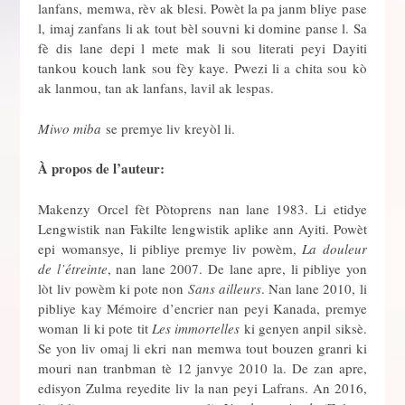
lanfans, memwa, rèv ak blesi. Powèt la pa janm bliye pase
l, imaj zanfans li ak tout bèl souvni ki domine panse l. Sa
fè dis lane depi l mete mak li sou literati peyi Dayiti
tankou kouch lank sou fèy kaye. Pwezi li a chita sou kò
ak lanmou, tan ak lanfans, lavil ak lespas.
Miwo miba
se premye liv kreyòl li.
À propos de l’auteur:
Makenzy Orcel fèt Pòtoprens nan lane 1983. Li etidye
Lengwistik nan Fakilte lengwistik aplike ann Ayiti. Powèt
epi womansye, li pibliye premye liv powèm,
La douleur
de l’étreinte
, nan lane 2007. De lane apre, li pibliye yon
lòt liv powèm ki pote non
Sans ailleurs
. Nan lane 2010, li
pibliye kay Mémoire d’encrier nan peyi Kanada, premye
woman li ki pote tit
Les immortelles
ki genyen anpil siksè.
Se yon liv omaj li ekri nan memwa tout bouzen granri ki
mouri nan tranbman tè 12 janvye 2010 la. De zan apre,
edisyon Zulma reyedite liv la nan peyi Lafrans. An 2016,