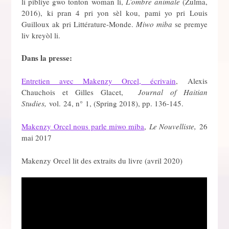
li pibliye gwo tonton woman li,
L’ombre animale
(Zulma,
2016), ki pran 4 pri yon sèl kou, pami yo pri Louis
Guilloux ak pri Littérature-Monde.
Miwo miba
se premye
liv kreyòl li.
Dans la presse:
Entretien avec Makenzy Orcel, écrivain
, Alexis
Chauchois et Gilles Glacet,
Journal of Haitian
Studies,
vol. 24, n° 1, (Spring 2018), pp. 136-145.
Makenzy Orcel nous parle miwo miba
,
Le Nouvelliste,
26
mai 2017
Makenzy Orcel lit des extraits du livre (avril 2020)