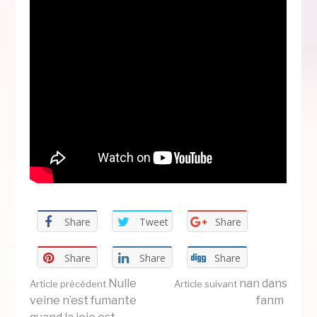
Share
Tweet
Share
Share
Share
Share
Lire
Nulle
nan dans
Article précédent
Article suivant
veine n’est fumante
fanm