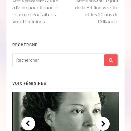
Lire
Appel
Le jour
Article précédent
Article suivant
à l’aide pour financer
de la Bibliodiversité
le projet Portail des
et les 20 ans de
la
Voix féminines
l’Alliance
suite
RECHERCHE
Recherche
pour
:
VOIX FÉMININES