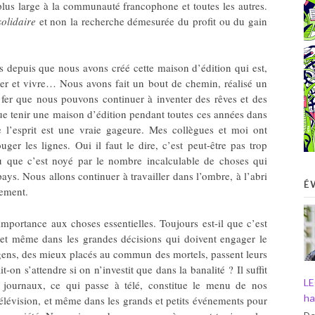
plus large à la communauté francophone et toutes les autres.
solidaire
et non la recherche démesurée du profit ou du gain
s depuis que nous avons créé cette maison d’édition qui est,
ter et vivre… Nous avons fait un bout de chemin, réalisé un
er que nous pouvons continuer à inventer des rêves et des
 que tenir une maison d’édition pendant toutes ces années dans
 l’esprit est une vraie gageure. Mes collègues et moi ont
er les lignes. Oui il faut le dire, c’est peut-être pas trop
u que c’est noyé par le nombre incalculable de choses qui
pays. Nous allons continuer à travailler dans l’ombre, à l’abri
É
rement.
portance aux choses essentielles. Toujours est-il que c’est
 et même dans les grandes décisions qui doivent engager le
s gens, des mieux placés au commun des mortels, passent leurs
t-on s’attendre si on n’investit que dans la banalité ? Il suffit
LE
 journaux, ce qui passe à télé, constitue le menu de nos
ha
a télévision, et même dans les grands et petits événements pour