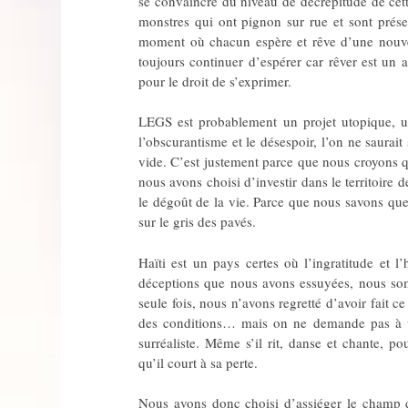
se convaincre du niveau de décrépitude de cet
monstres qui ont pignon sur rue et sont prés
moment où chacun espère et rêve d’une nouvell
toujours continuer d’espérer car rêver est un
pour le droit de s’exprimer.
LEGS est probablement un projet utopique, u
l’obscurantisme et le désespoir, l’on ne saurait
vide. C’est justement parce que nous croyons q
nous avons choisi d’investir dans le territoire 
le dégoût de la vie. Parce que nous savons que
sur le gris des pavés.
Haïti est un pays certes où l’ingratitude et 
déceptions que nous avons essuyées, nous som
seule fois, nous n’avons regretté d’avoir fait c
des conditions… mais on ne demande pas à u
surréaliste. Même s’il rit, danse et chante, 
qu’il court à sa perte.
Nous avons donc choisi d’assiéger le champ d