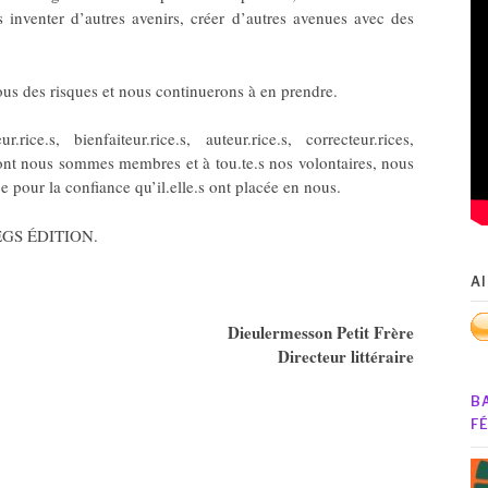
inventer d’autres avenirs, créer d’autres avenues avec des
ous des risques et nous continuerons à en prendre.
rice.s, bienfaiteur.rice.s, auteur.rice.s, correcteur.rices,
 dont nous sommes membres et à tou.te.s nos volontaires, nous
 pour la confiance qu’il.elle.s ont placée en nous.
LEGS ÉDITION.
A
Dieulermesson Petit Frère
Directeur littéraire
B
F