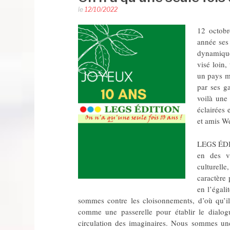
le
12/10/2022
12 octob
année ses 
dynamique,
visé loin,
un pays m
par ses g
voilà une
éclairées 
et amis Wé
LEGS ÉDIT
en des va
culturell
caractère 
en l’égali
sommes contre les cloisonnements, d’où qu’il
comme une passerelle pour établir le dialogue
circulation des imaginaires. Nous sommes une 