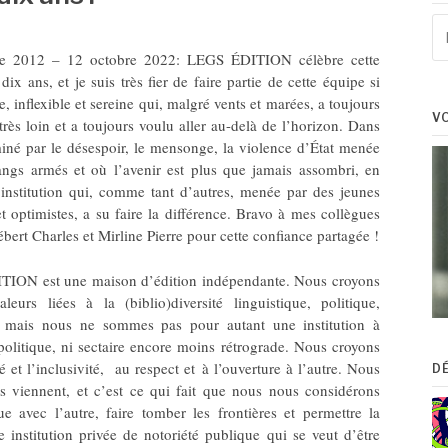
Re
po
re 2012 – 12 octobre 2022: LEGS ÉDITION célèbre cette
:
dix ans, et je suis très fier de faire partie de cette équipe si
 inflexible et sereine qui, malgré vents et marées, a toujours
V
 très loin et a toujours voulu aller au-delà de l’horizon. Dans
iné par le désespoir, le mensonge, la violence d’État menée
angs armés et où l’avenir est plus que jamais assombri, en
 institution qui, comme tant d’autres, menée par des jeunes
et optimistes, a su faire la différence. Bravo à mes collègues
bert Charles et Mirline Pierre pour cette confiance partagée !
ION est une maison d’édition indépendante. Nous croyons
leurs liées à la (biblio)diversité linguistique, politique,
e, mais nous ne sommes pas pour autant une institution à
politique, ni sectaire encore moins rétrograde. Nous croyons
té et l’inclusivité, au respect et à l’ouverture à l’autre. Nous
D
s viennent, et c’est ce qui fait que nous nous considérons
 avec l’autre, faire tomber les frontières et permettre la
institution privée de notoriété publique qui se veut d’être