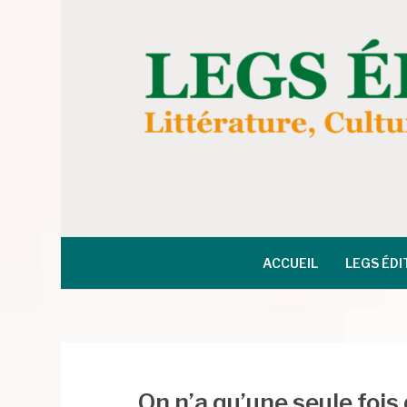
Aller
au
contenu
LEGS ÉDITION
ACCUEIL
LEGS ÉDI
On n’a qu’une seule fois 