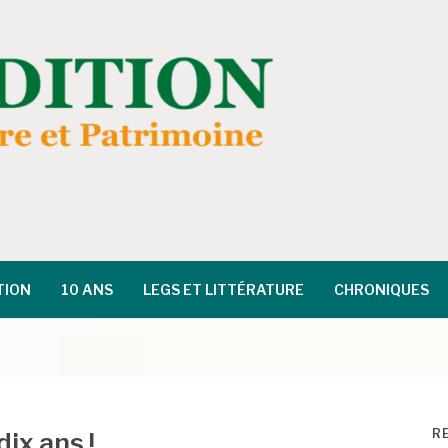
TION
10 ANS
LEGS ET LITTÉRATURE
CHRONIQUES
R
dix ans !