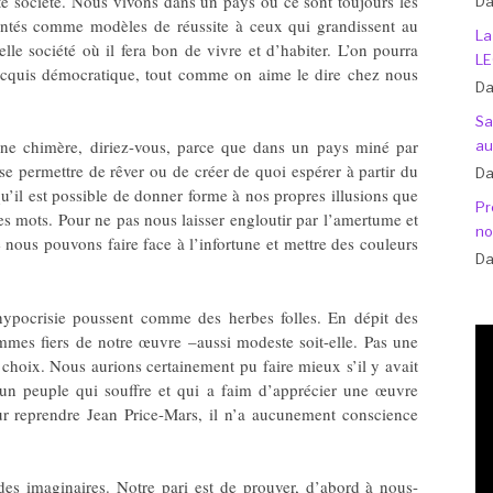
te société. Nous vivons dans un pays où ce sont toujours les
Da
entés comme modèles de réussite à ceux qui grandissent au
La
e société où il fera bon de vivre et d’habiter. L’on pourra
LE
 acquis démocratique, tout comme on aime le dire chez nous
Da
Sa
ne chimère, diriez-vous, parce que dans un pays miné par
au
 se permettre de rêver ou de créer de quoi espérer à partir du
Da
u’il est possible de donner forme à nos propres illusions que
Pr
des mots. Pour ne pas nous laisser engloutir par l’amertume et
no
 nous pouvons faire face à l’infortune et mettre des couleurs
Da
l’hypocrisie poussent comme des herbes folles. En dépit des
mes fiers de notre œuvre –aussi modeste soit-elle. Pas une
e choix. Nous aurions certainement pu faire mieux s’il y avait
n peuple qui souffre et qui a faim d’apprécier une œuvre
pour reprendre Jean Price-Mars, il n’a aucunement conscience
es imaginaires. Notre pari est de prouver, d’abord à nous-