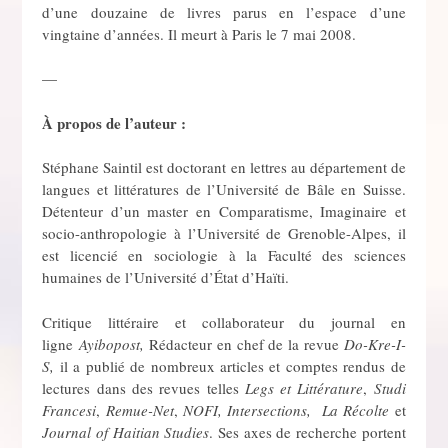
d’une douzaine de livres parus en l’espace d’une
vingtaine d’années. Il meurt à Paris le 7 mai 2008.
—
À propos de l’auteur :
Stéphane Saintil est doctorant en lettres au département de
langues et littératures de l’Université de Bâle en Suisse.
Détenteur d’un master en Comparatisme, Imaginaire et
socio-anthropologie à l’Université de Grenoble-Alpes, il
est licencié en sociologie à la Faculté des sciences
humaines de l’Université d’État d’Haïti.
Critique littéraire et collaborateur du journal en
ligne
Ayibopost,
Rédacteur en chef de la revue
Do-Kre-I-
S,
il a publié de nombreux articles et comptes rendus de
lectures dans des revues telles
Legs et Littérature
,
Studi
Francesi
,
Remue-Net
,
NOFI, Intersections, La Récolte
et
Journal of Haitian Studies
. Ses axes de recherche portent