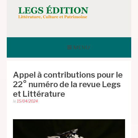
Aller
au
contenu
LEGS ÉDITION
MENU
Appel à contributions pour le
22° numéro de la revue Legs
et Littérature
le
15/04/2024