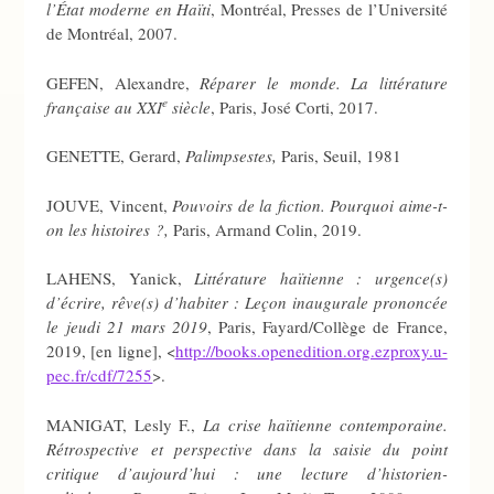
l’État moderne en Haïti
, Montréal, Presses de l’Université
de Montréal, 2007.
GEFEN, Alexandre,
Réparer le monde. La littérature
e
française au XXI
siècle
, Paris, José Corti, 2017.
GENETTE, Gerard,
Palimpsestes,
Paris, Seuil, 1981
JOUVE, Vincent,
Pouvoirs de la fiction. Pourquoi aime-t-
on les histoires ?,
Paris, Armand Colin, 2019.
LAHENS, Yanick,
Littérature haïtienne : urgence(s)
d’écrire, rêve(s) d’habiter : Leçon inaugurale prononcée
le jeudi 21 mars 2019
, Paris, Fayard/Collège de France,
2019, [en ligne], <
http://books.openedition.org.ezproxy.u-
pec.fr/cdf/7255
>.
MANIGAT, Lesly F.,
La crise haïtienne contemporaine.
Rétrospective et perspective dans la saisie du point
critique d’aujourd’hui : une lecture d’historien-