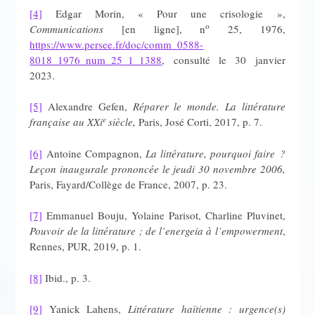
[4]
Edgar Morin, « Pour une crisologie »,
o
Communications
[en ligne], n
25, 1976,
https://www.persee.fr/doc/comm_0588-
8018_1976_num_25_1_1388
, consulté le 30 janvier
2023.
[5]
Alexandre Gefen,
Réparer le monde. La littérature
e
française au XXi
siècle,
Paris, José Corti, 2017, p. 7.
[6]
Antoine Compagnon,
La littérature, pourquoi faire ?
Leçon inaugurale prononcée le jeudi 30 novembre 2006,
Paris, Fayard/Collège de France, 2007, p. 23.
[7]
Emmanuel Bouju, Yolaine Parisot, Charline Pluvinet,
Pouvoir de la littérature ; de l’energeia à l’empowerment
,
Rennes, PUR, 2019, p. 1.
[8]
Ibid., p. 3.
[9]
Yanick Lahens,
Littérature haïtienne : urgence(s)