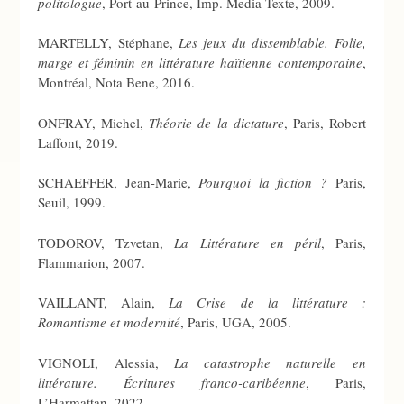
politologue
, Port-au-Prince, Imp. Media-Texte, 2009.
MARTELLY, Stéphane,
Les jeux du dissemblable. Folie,
marge et féminin en littérature haïtienne contemporaine
,
Montréal, Nota Bene, 2016.
ONFRAY, Michel,
Théorie de la dictature
, Paris, Robert
Laffont, 2019.
SCHAEFFER, Jean-Marie,
Pourquoi la fiction ?
Paris,
Seuil, 1999.
TODOROV, Tzvetan,
La Littérature en péril
, Paris,
Flammarion, 2007.
VAILLANT, Alain,
La Crise de la littérature :
Romantisme et modernité
, Paris, UGA, 2005.
VIGNOLI, Alessia,
La catastrophe naturelle en
littérature. Écritures franco-caribéenne
, Paris,
L’Harmattan, 2022.