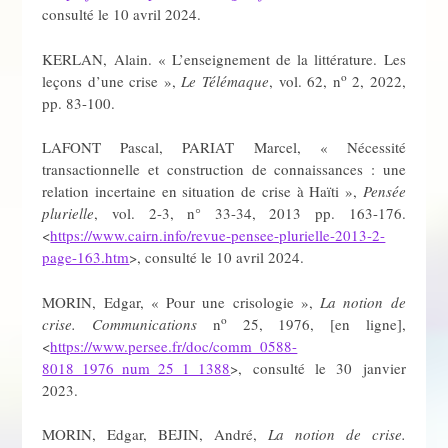
consulté le 10 avril 2024.
KERLAN, Alain. « L’enseignement de la littérature. Les
o
leçons d’une crise »,
Le Télémaque
, vol. 62, n
2, 2022,
pp. 83-100.
LAFONT Pascal, PARIAT Marcel, « Nécessité
transactionnelle et construction de connaissances : une
relation incertaine en situation de crise à Haïti »,
Pensée
plurielle
, vol. 2-3, n° 33-34, 2013 pp. 163-176.
<
https://www.cairn.info/revue-pensee-plurielle-2013-2-
page-163.htm
>, consulté le 10 avril 2024.
MORIN, Edgar, « Pour une crisologie »,
La notion de
o
crise. Communications
n
25, 1976, [en ligne],
<
https://www.persee.fr/doc/comm_0588-
8018_1976_num_25_1_1388
>, consulté le 30 janvier
2023.
MORIN, Edgar, BEJIN, André,
La notion de crise.