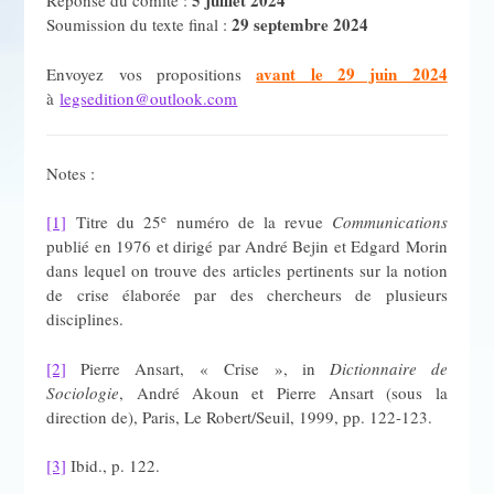
5 juillet 2024
Réponse du comité :
29 septembre 2024
Soumission du texte final :
avant le 29 juin 2024
Envoyez vos propositions
à
legsedition@outlook.com
Notes :
e
[1]
Titre du 25
numéro de la revue
Communications
publié en 1976 et dirigé par André Bejin et Edgard Morin
dans lequel on trouve des articles pertinents sur la notion
de crise élaborée par des chercheurs de plusieurs
disciplines.
[2]
Pierre Ansart, « Crise », in
Dictionnaire de
Sociologie
, André Akoun et Pierre Ansart (sous la
direction de), Paris, Le Robert/Seuil, 1999, pp. 122-123.
[3]
Ibid., p. 122.