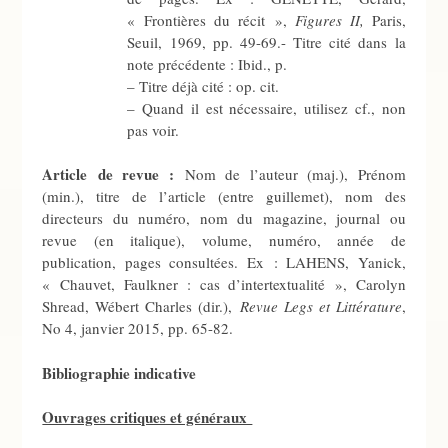
« Frontières du récit »,
Figures II,
Paris,
Seuil, 1969, pp. 49-69.- Titre cité dans la
note précédente : Ibid., p.
– Titre déjà cité : op. cit.
– Quand il est nécessaire, utilisez cf., non
pas voir.
Article de revue :
Nom de l’auteur (maj.), Prénom
(min.), titre de l’article (entre guillemet), nom des
directeurs du numéro, nom du magazine, journal ou
revue (en italique), volume, numéro, année de
publication, pages consultées. Ex : LAHENS, Yanick,
« Chauvet, Faulkner : cas d’intertextualité », Carolyn
Shread, Wébert Charles (dir.),
Revue Legs et Littérature
,
No 4, janvier 2015, pp. 65-82.
Bibliographie indicative
Ouvrages critiques et généraux