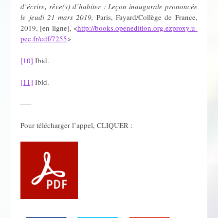
d’écrire, rêve(s) d’habiter : Leçon inaugurale prononcée
le jeudi 21 mars 2019,
Paris, Fayard/Collège de France,
2019, [en ligne], <
http://books.openedition.org.ezproxy.u-
pec.fr/cdf/7255
>
[10]
Ibid.
[11]
Ibid.
—–
Pour télécharger l’appel, CLIQUER :