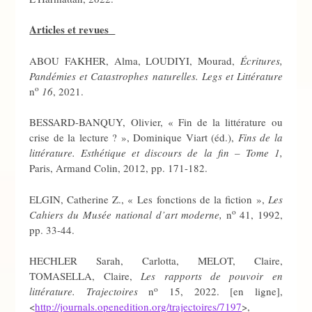
Articles et revues
ABOU FAKHER, Alma, LOUDIYI, Mourad,
Écritures,
Pandémies et Catastrophes naturelles. Legs et Littérature
o
n
16
, 2021.
BESSARD-BANQUY, Olivier, « Fin de la littérature ou
crise de la lecture ? », Dominique Viart (éd.),
Fins de la
littérature. Esthétique et discours de la fin
– Tome 1,
Paris, Armand Colin, 2012, pp. 171-182.
ELGIN, Catherine Z., « Les fonctions de la fiction »,
Les
o
Cahiers du Musée national d’art moderne,
n
41, 1992,
pp. 33-44.
HECHLER Sarah, Carlotta, MELOT, Claire,
TOMASELLA, Claire,
Les rapports de pouvoir en
o
littérature. Trajectoires
n
15, 2022. [en ligne],
<
http://journals.openedition.org/trajectoires/7197
>,