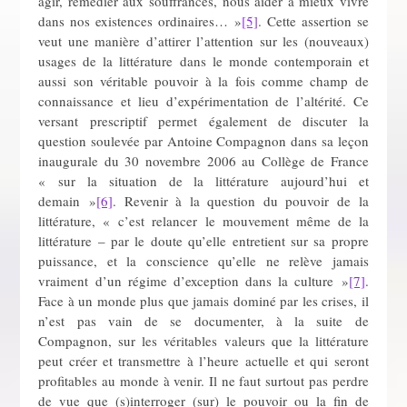
agir, remédier aux souffrances, nous aider à mieux vivre
dans nos existences ordinaires… »
[5]
. Cette assertion se
veut une manière d’attirer l’attention sur les (nouveaux)
usages de la littérature dans le monde contemporain et
aussi son véritable pouvoir à la fois comme champ de
connaissance et lieu d’expérimentation de l’altérité. Ce
versant prescriptif permet également de discuter la
question soulevée par Antoine Compagnon dans sa leçon
inaugurale du 30 novembre 2006 au Collège de France
« sur la situation de la littérature aujourd’hui et
demain »
[6]
. Revenir à la question du pouvoir de la
littérature, « c’est relancer le mouvement même de la
littérature – par le doute qu’elle entretient sur sa propre
puissance, et la conscience qu’elle ne relève jamais
vraiment d’un régime d’exception dans la culture »
[7]
.
Face à un monde plus que jamais dominé par les crises, il
n’est pas vain de se documenter, à la suite de
Compagnon, sur les véritables valeurs que la littérature
peut créer et transmettre à l’heure actuelle et qui seront
profitables au monde à venir. Il ne faut surtout pas perdre
de vue que (s)interroger (sur) le pouvoir ou la fin de