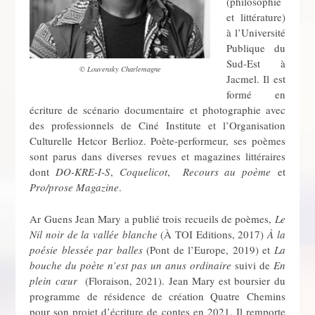
(philosophie
et littérature)
à l’Université
Publique du
Sud-Est à
© Louvensky Charlemagne
Jacmel. Il est
formé en
écriture de scénario documentaire et photographie avec
des professionnels de Ciné Institute et l’Organisation
Culturelle Hetcor Berlioz. Poète-performeur, ses poèmes
sont parus dans diverses revues et magazines littéraires
dont
DO-KRE-I-S
,
Coquelicot
,
Recours au poème
et
Pro/prose Magazine
.
Ar Guens Jean Mary a publié trois recueils de poèmes,
Le
Nil noir de la vallée blanche
(À TOI Editions, 2017)
À
la
poésie blessée par balles
(Pont de l’Europe, 2019) et
La
bouche du poète n’est pas un anus ordinaire
suivi de
En
plein cœur
(Floraison, 2021). Jean Mary est boursier du
programme de résidence de création Quatre Chemins
pour son projet d’écriture de contes en 2021. Il remporte