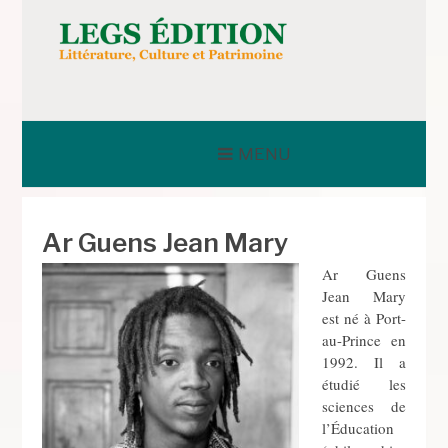
Aller
au
contenu
LEGS ÉDITION
MENU
Ar Guens Jean Mary
Ar Guens
Jean Mary
est né à Port-
au-Prince en
1992. Il a
étudié les
sciences de
l’Éducation