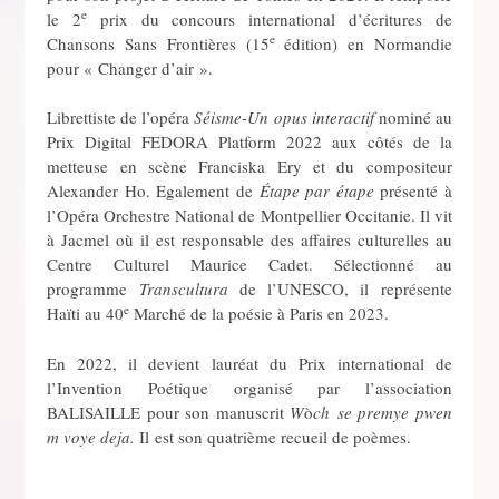
e
le 2
prix du concours international d’écritures de
e
Chansons Sans Frontières (15
édition) en Normandie
pour « Changer d’air ».
Librettiste de l’opéra
Séisme-Un opus interactif
nominé au
Prix Digital FEDORA Platform 2022 aux côtés de la
metteuse en scène Franciska Ery et du compositeur
Alexander Ho. Egalement de
Étape par étape
présenté à
l’Opéra Orchestre National de Montpellier Occitanie. Il vit
à Jacmel où il est responsable des affaires culturelles au
Centre Culturel Maurice Cadet. Sélectionné au
programme
Transcultura
de l’UNESCO, il représente
e
Haïti au 40
Marché de la poésie à Paris en 2023.
En 2022, il devient lauréat du Prix international de
l’Invention Poétique organisé par l’association
BALISAILLE pour son manuscrit
W
ò
ch
se premye pwen
m voye deja.
Il est son quatrième recueil de poèmes.