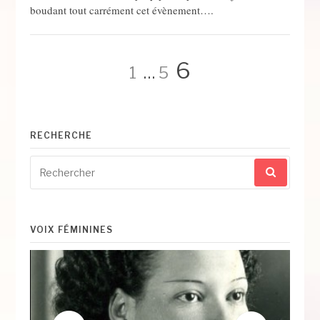
boudant tout carrément cet évènement….
Pagination
Page
Page
Page
6
1
…
5
des
RECHERCHE
publications
Recherche
pour
:
VOIX FÉMININES