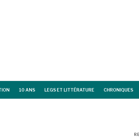
TION
10 ANS
LEGS ET LITTÉRATURE
CHRONIQUES
R