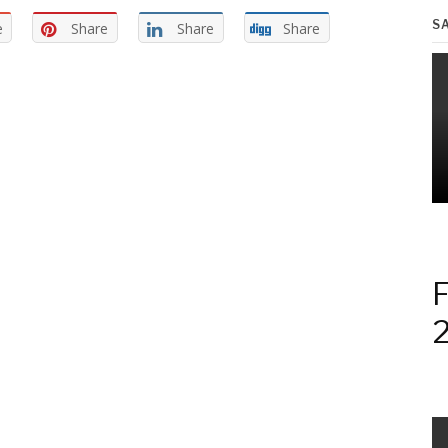
S
e
Share
Share
Share
F