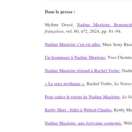
Dans la presse :
Mylène Dorcé,
Nadine Magloire. Romancière
o
françaises
, v
ol. 60, n
2, 2024
, pp. 81–94.
Nadine Magloire s’en est allée
, Marc Sony Ric
Un hommage à Nadine Magloire
, Yves Cheml
Nadine Magloire répond à Rachel Vorbe
, Nadi
« Le sexe mythique »
, Rachel Vorbe,
Le Nouvel
Pour saluer le retour de Nadine Magloire
,
Le No
Kettly Mars : billet à Wébert Charles
, Kettly Ma
Nadine Magloire, une écrivaine contestée
, Wéb