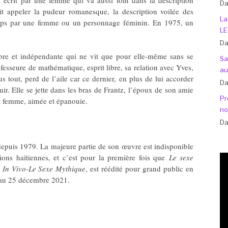
Da
it appeler la pudeur romanesque, la description voilée des
La
corps par une femme ou un personnage féminin. En 1975, un
LE
Da
bre et indépendante qui ne vit que pour elle-même sans se
Sa
ofesseure de mathématique, esprit libre, sa relation avec Yves,
au
us tout, perd de l’aile car ce dernier, en plus de lui accorder
Da
ouir. Elle se jette dans les bras de Frantz, l’époux de son amie
Pr
ent femme, aimée et épanouie.
no
Da
epuis 1979. La majeure partie de son œuvre est indisponible
tions haïtiennes, et c’est pour la première fois que
Le sexe
 In Vivo-Le Sexe Mythique
, est réédité pour grand public en
4 au 25 décembre 2021.