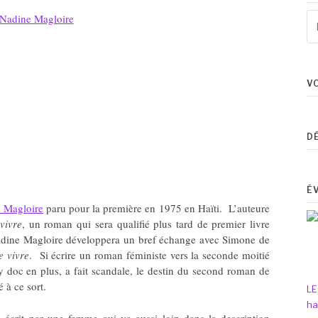
Re
Nadine Magloire
po
:
V
D
É
 Magloire
paru pour la première en 1975 en Haïti. L’auteure
vivre
, un roman qui sera qualifié plus tard de premier livre
. Nadine Magloire développera un bref échange avec Simone de
e vivre
. Si écrire un roman féministe vers la seconde moitié
y doc en plus, a fait scandale, le destin du second roman de
 à ce sort.
LE
ha
en écrit par une femme qui va aussi loin dans la description