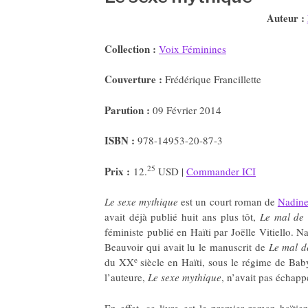
Auteur :
Collection :
Voix Féminines
Couverture :
Frédérique Francillette
Parution :
09 Février 2014
ISBN :
978-14953-20-87-3
25
Prix :
12.
USD |
Commander ICI
Le sexe mythique
est un court roman de
Nadine
avait déjà publié huit ans plus tôt,
Le mal de 
féministe publié en Haïti par Joëlle Vitiello
Beauvoir qui avait lu le manuscrit de
Le mal d
e
du XX
siècle en Haïti, sous le régime de Bab
l’auteure,
Le sexe mythique
, n’avait pas échappé
En effet, ce livre est le premier roman haïti