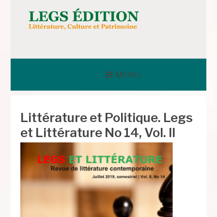
Aller
au
contenu
LEGS ÉDITION
MENU
Littérature et Politique. Legs
et Littérature No 14, Vol. II