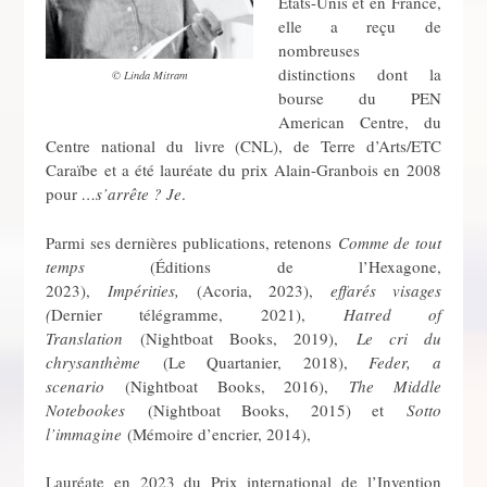
États-Unis et en France,
elle a reçu de
nombreuses
distinctions dont la
© Linda Mitram
bourse du PEN
American Centre, du
Centre national du livre (CNL), de Terre d’Arts/ETC
Caraïbe et a été lauréate du prix Alain-Granbois en 2008
pour
…s’arrête ? Je
.
Parmi ses dernières publications, retenons
Comme de tout
temps
(Éditions de l’Hexagone,
2023),
Impérities,
(Acoria, 2023),
effarés visages
(
Dernier télégramme, 2021),
Hatred of
Translation
(Nightboat Books, 2019),
Le cri du
chrysanthème
(Le Quartanier, 2018),
Feder, a
scenario
(Nightboat Books, 2016),
The Middle
Notebookes
(Nightboat Books, 2015) et
Sotto
l’immagine
(Mémoire d’encrier, 2014),
Lauréate en 2023 du Prix international de l’Invention