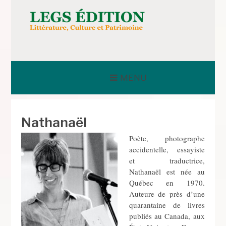
Aller
au
contenu
LEGS ÉDITION
MENU
Nathanaël
Poète, photographe
accidentelle, essayiste
et traductrice,
Nathanaël est née au
Québec en 1970.
Auteure de près d’une
quarantaine de livres
publiés au Canada, aux