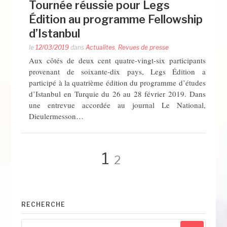
Tournée réussie pour Legs
Édition au programme Fellowship
d’Istanbul
le
12/03/2019
dans
Actualites
,
Revues de presse
Aux côtés de deux cent quatre-vingt-six participants
provenant de soixante-dix pays, Legs Édition a
participé à la quatrième édition du programme d’études
d’Istanbul en Turquie du 26 au 28 février 2019. Dans
une entrevue accordée au journal Le National,
Dieulermesson…
Pagination
Page
Page
1
2
des
RECHERCHE
publications
Recherche