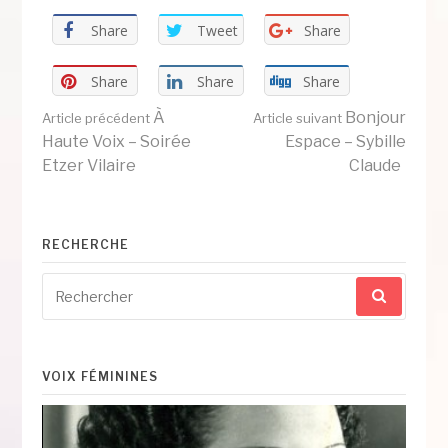
Share
Tweet
Share
Share
Share
Share
Lire
À
Bonjour
Article précédent
Article suivant
Haute Voix – Soirée
Espace – Sybille
Etzer Vilaire
Claude
la
suite
RECHERCHE
Recherche
pour
:
VOIX FÉMININES