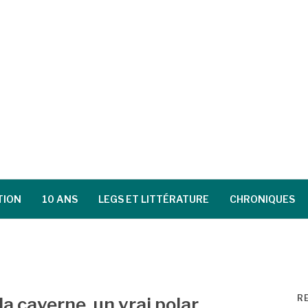
TION
10 ANS
LEGS ET LITTÉRATURE
CHRONIQUES
R
la caverne, un vrai polar