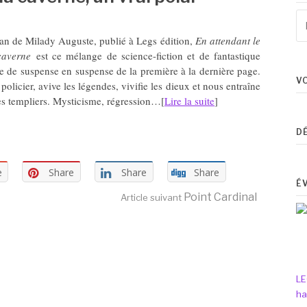
Re
po
an de Milady Auguste, publié à Legs édition,
En attendant le
:
caverne
est ce mélange de science-fiction et de fantastique
e de suspense en suspense de la première à la dernière page.
V
icier, avive les légendes, vivifie les dieux et nous entraîne
des templiers. Mysticisme, régression…[
Lire la suite
]
D
e
Share
Share
Share
É
Point Cardinal
Article suivant
LE
ha