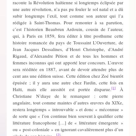
raconte la Révolution haïtienne si longtemps éclipsée par
une autre révolution, n’a pas pu fouler le sol natal et a dû
subir longtemps l’exil, tout comme son auteur qui l’a
rédigée à Saint-Thomas. Pour remonter à sa parution,
c’est l’historien Beaubrun Ardouin, cousin de l’auteur,
qui, à Paris en 1859, fera éditer à titre posthume cette
histoire romancée du pays de Toussaint L’Ouverture, de
Jean Jacques Dessalines, d’Henri Christophe, d’André
Rigaud, d’Alexandre Pétion et de tous les hommes et
femmes inconnus qui ont apporté leur concours. L’œuvre
sera rééditée en 1887, avant de devoir attendre plus de
cent ans une édition suisse. Cette édition chez Zoé bientôt
épuisée ; il y aura une autre chez Fardin, cette fois en
[1]
Haïti, mais elle aussitôt est portée disparue.
À
Christiane N’diaye de le remarquer : cette pierre
angulaire, tout comme maintes d’autres œuvres du XIXe,
restera longtemps « introuvable » et donc « méconnue »
de sorte que « l’on continue bien souvent à qualifier cette
littérature francophone […] de « littérature émergente »
ou « post-coloniale » en ignorant cavalièrement plus d’un
[2]
.
siècle de son histoire »