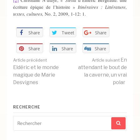
[2]
Christiane N’diaye, «
Stella
d’Émeric Bergeaud: une
écriture épique de l’histoire »
Itinéraires : Littérature,
textes, cultures,
No. 2, 2009, 1-12: 1.
Share
Tweet
Share
Share
Share
Share
Lire
En
Article précédent
Article suivant
Eldéric et le monde
attendant le bout de
magique de Marie
la caverne, un vrai
la
Desvignes
polar
suite
RECHERCHE
Recherche
pour
: