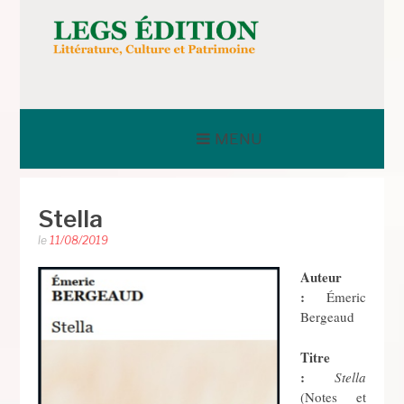
Aller
au
contenu
LEGS ÉDITION
MENU
Stella
le
11/08/2019
Auteur
:
Émeric
Bergeaud
Titre
:
Stella
(Notes et