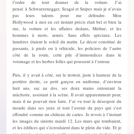
l’ordre de tout donner de la voiture. J’ai
pensé à Schwarzenegger, Seagal et Snipes mais je n’avais
pas leurs talents pour me défendre. Mon
Hollywood à moi en cet instant précis était bel et bien la
rue, la voiture et les affaires dedans, Mirline, et les
hommes à moto, armés. Sans effets spéciaux. Les
lumières étaient le soleil du matin. Le décor constitué de
passants, à pieds ou à véhicule, les policiers de l’autre
côté de la route, cette pile d’immondices dans le
voisinage et les herbes folles qui poussent à l’entour.
Puis, il y avait à côté, sur le trottoir, juste à hauteur de la
portière droite, ce petit garçon en uniforme, d’environ
huit ans, sac au dos, ses deux mains entourant la
mâchoire, assistant à la scène. Il avait apparemment peur,
mais il ne pouvait rien faire. J’ai vu tout le désespoir du
monde dans ses yeux et tout l’avenir du pays qui s’est
effondré comme un château de cartes. Je revois à l’instant
les images du sinistre mardi 12. Les murs qui tombaient,
et les édifices qui s’écroulaient dans le plein du vide. Et je
me revois, moi aussi, petit garçon, sur un trottoir aux