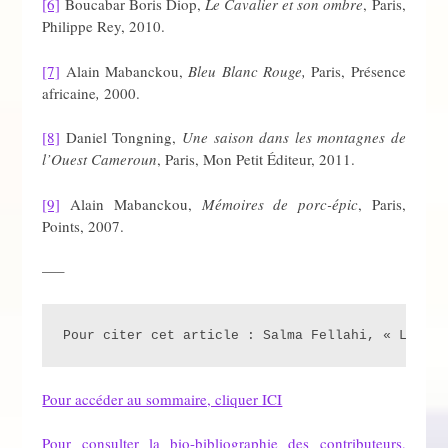
[6]
Boucabar Boris Diop,
Le Cavalier et son ombre
, Paris,
Philippe Rey, 2010.
[7]
Alain Mabanckou,
Bleu Blanc Rouge,
Paris, Présence
africaine
,
2000.
[8]
Daniel Tongning,
Une saison dans les montagnes de
l’Ouest Cameroun
, Paris, Mon Petit Éditeur, 2011.
[9]
Alain Mabanckou,
Mémoires de porc-épic
, Paris,
Points, 2007.
—–
Pour citer cet article : Salma Fellahi, « L’Afri
Pour accéder au sommaire, cliquer ICI
Pour consulter la bio-bibliographie des contributeurs,