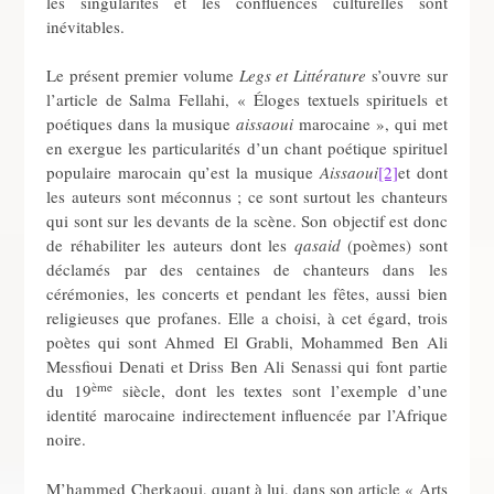
les singularités et les confluences culturelles sont
inévitables.
Le présent premier volume
Legs et Littérature
s’ouvre sur
l’article de Salma Fellahi, « Éloges textuels spirituels et
poétiques dans la musique
aissaoui
marocaine », qui met
en exergue les particularités d’un chant poétique spirituel
populaire marocain qu’est la musique
Aissaoui
[2]
et dont
les auteurs sont méconnus ; ce sont surtout les chanteurs
qui sont sur les devants de la scène. Son objectif est donc
de réhabiliter les auteurs dont les
qasaid
(poèmes) sont
déclamés par des centaines de chanteurs dans les
cérémonies, les concerts et pendant les fêtes, aussi bien
religieuses que profanes. Elle a choisi, à cet égard, trois
poètes qui sont Ahmed El Grabli, Mohammed Ben Ali
Messfioui Denati et Driss Ben Ali Senassi qui font partie
ème
du 19
siècle, dont les textes sont l’exemple d’une
identité marocaine indirectement influencée par l’Afrique
noire.
M’hammed Cherkaoui, quant à lui, dans son article « Arts