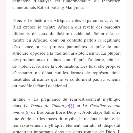
démarche d’analyse est l’intermédialité du théoricien
camerounais Robert Fotsing Mangoua.
Dans « Le théâtre en Afrique : voies et parcours », Zahra
Riad expose le théâtre Africain qui révèle des parcours
différents de ceux du théâtre occidental. Selon elle, ce
théâtre en Afrique, dont on conteste parfois la légitimité
d’existence, a ses propres paramètres et présente une
structure opposée à la tradition aristotélicienne. La plupart
des productions africaines sont, d’après l’auteure, teintées
de violence, fruit de la colonisation. Dès lors, elle propose
d’instaurer un débat sur les formes de représentations
théâtrales africaines qui ne se conforment pas au schéma
du modèle théâtral occidental.
Intitulé « La prégnance du réinvestissement mythique
dans
Le Temps de Tamango
[5]
et
Le Cavalier et son
ombre
[6]
de Boubacar Boris Diop », Abdoulaye Sall offre
une étude sur les traces du mythe, la réactualisation et le
réinvestissement mythique, élément narratif et dispositif
structurant importants dans ces deux romans de Diop. Il