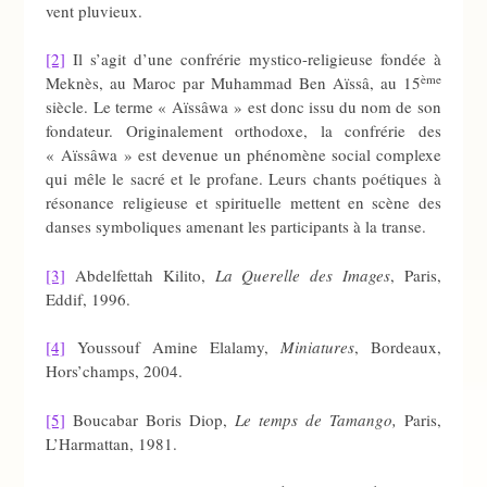
vent pluvieux.
[2]
Il s’agit d’une confrérie mystico-religieuse fondée à
ème
Meknès, au Maroc par Muhammad Ben Aïssâ, au 15
siècle. Le terme « Aïssâwa » est donc issu du nom de son
fondateur. Originalement orthodoxe, la confrérie des
« Aïssâwa » est devenue un phénomène social complexe
qui mêle le sacré et le profane. Leurs chants poétiques à
résonance religieuse et spirituelle mettent en scène des
danses symboliques amenant les participants à la transe.
[3]
Abdelfettah Kilito,
La Querelle des Images
, Paris,
Eddif, 1996.
[4]
Youssouf Amine Elalamy,
Miniatures
, Bordeaux,
Hors’champs, 2004.
[5]
Boucabar Boris Diop,
Le temps de Tamango,
Paris,
L’Harmattan, 1981.