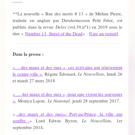
____
**La nouvelle « Rue des morts # 13 » de Mirline Pierre,
traduite en anglais par Dieulermesson Petit Frère, est
o
publiée dans la revue
Delos
(vol.39,n
1) en 2019 sous le
titre «
Number 13, Street of the Dead
« . [
Lire un extrait
]
Dans la presse :
« …des maux et des rues », ces écrivains qui réinventent
le centre-ville »
, Régine Édouard,
Le Nouvelliste,
lundi 26
et mardi 27 mars 2018
« … des maux et des rues », pour que vivent les souvenirs
»
, Monica Lajoie,
Le National,
jeudi 28 septembre 2017.
«.
..des maux et des rues»: Port-au-Prince, la ville qui
souffre
» Lord Edwin Byron,
Le Nouvelliste,
1er
septembre 2014.