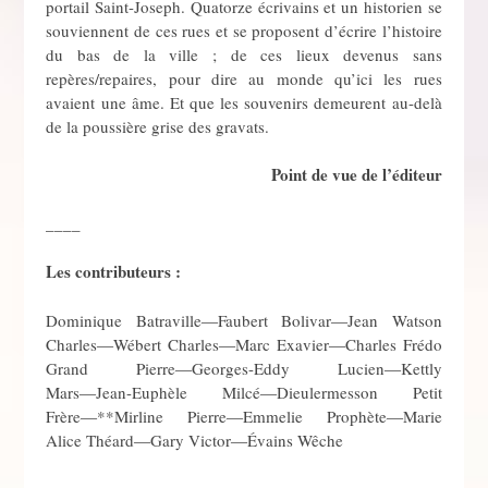
portail Saint-Joseph. Quatorze écrivains et un historien se
souviennent de ces rues et se proposent d’écrire l’histoire
du bas de la ville ; de ces lieux devenus sans
repères/repaires, pour dire au monde qu’ici les rues
avaient une âme. Et que les souvenirs demeurent au-delà
de la poussière grise des gravats.
Point de vue de l’éditeur
____
Les contributeurs :
Dominique Batraville―Faubert Bolivar―Jean Watson
Charles―Wébert Charles―Marc Exavier―Charles Frédo
Grand Pierre―Georges-Eddy Lucien―Kettly
Mars―Jean-Euphèle Milcé―Dieulermesson Petit
Frère―**Mirline Pierre―Emmelie Prophète―Marie
Alice Théard―Gary Victor―Évains Wêche